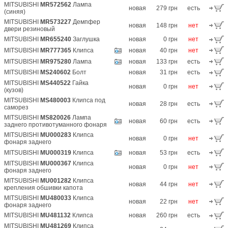
MITSUBISHI
MR572562
Лампа
новая
279 грн
есть
(синяя)
MITSUBISHI
MR573227
Демпфер
новая
148 грн
нет
двери резиновый
MITSUBISHI
MR655240
Заглушка
новая
0 грн
нет
MITSUBISHI
MR777365
Клипса
новая
40 грн
нет
MITSUBISHI
MR975280
Лампа
новая
133 грн
есть
MITSUBISHI
MS240602
Болт
новая
31 грн
есть
MITSUBISHI
MS440522
Гайка
новая
0 грн
нет
(кузов)
MITSUBISHI
MS480003
Клипса под
новая
28 грн
есть
саморез
MITSUBISHI
MS820026
Лампа
новая
60 грн
есть
заднего противотуманного фонаря
MITSUBISHI
MU000283
Клипса
новая
0 грн
нет
фонаря заднего
MITSUBISHI
MU000319
Клипса
новая
53 грн
есть
MITSUBISHI
MU000367
Клипса
новая
0 грн
нет
фонаря заднего
MITSUBISHI
MU001282
Клипса
новая
44 грн
нет
крепления обшивки капота
MITSUBISHI
MU480033
Клипса
новая
22 грн
нет
фонаря заднего
MITSUBISHI
MU481132
Клипса
новая
260 грн
есть
MITSUBISHI
MU481269
Клипса