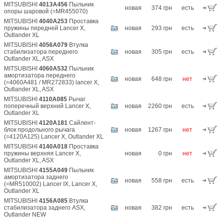
MITSUBISHI
4013A456
Пыльник
новая
374 грн
есть
опоры шаровой (=MR455070)
MITSUBISHI
4040A253
Проставка
пружины передней Lancer X,
новая
293 грн
есть
Outlander XL
MITSUBISHI
4056A079
Втулка
стабилизатора переднего
новая
305 грн
есть
Outlander XL, ASX
MITSUBISHI
4060A532
Пыльник
амортизатора переднего
новая
648 грн
нет
(=4060A481 / MR272833) lancer X,
Outlander XL, ASX
MITSUBISHI
4110A085
Рычаг
поперечный верхний Lancer X,
новая
2260 грн
есть
Outlander XL
MITSUBISHI
4120A181
Сайлент-
блок продольного рычага
новая
1267 грн
нет
(=4120A125) Lancer X, Outlander XL
MITSUBISHI
4140A018
Проставка
пружины верхняя Lancer X,
новая
0 грн
нет
Outlander XL, ASX
MITSUBISHI
4155A049
Пыльник
амортизатора заднего
новая
558 грн
есть
(=MR510002) Lancer IX, Lancer X,
Outlander XL
MITSUBISHI
4156A085
Втулка
стабилизатора заднего ASX,
новая
382 грн
есть
Outlander NEW