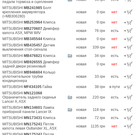
педали тормоза и сцепления
MITSUBISHI
MB241985
Болт
крепления аккумулятора
новая
0 грн
нет
(=MB306280)
MITSUBISHI
MB253964
Клипса
новая
0 грн
нет
MITSUBISHI
MB270607
Демпфер
новая
76 грн
есть
капота ASX, MPW III/IV
MITSUBISHI
MB345544
Клипса
новая
0 грн
нет
MITSUBISHI
MB435457
Датчик
новая
339 грн
нет
выключения стоп-сигнала
MITSUBISHI
MB476821
Клипса
новая
34 грн
есть
MITSUBISHI
MB926555
Демпфер
новая
0 грн
нет
задней двери резиновый
MITSUBISHI
MB946604
Кольцо
уплотнительное трубки
новая
33 грн
есть
кондиционера
MITSUBISHI
MF434105
Гайка
новая
38 грн
в пути
MITSUBISHI
MN121068
Ограничитель заднего сиденья
новая
220 грн
есть
Lancer X, ASX
MITSUBISHI
MN134601
Лампа
новая
118 грн
есть
приборной панели Lancer IX
MITSUBISHI
MN173431
Клипса
новая
72 грн
есть
MITSUBISHI
MN175241
Петля
новая
1135 грн
нет
капота левая Outlander XL, ASX
MITSUBISHI
MN175242
Петля