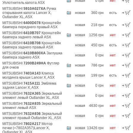
новая
0 грн
нет
Уплотнитель капота ASX
MITSUBISHI
5910A027XA
Ручка
открывания капота Lancer X,
новая
360 грн
есть
Outlander XL, ASX
MITSUBISHI
6400D078
Кронштейн
новая
218 грн
есть
бампера переднего правый ASX
MITSUBISHI
6410B707
Кронштейн
новая
1256 грн
нет
бампера заднего левый ASX
MITSUBISHI
6410B708
Кронштейн
новая
450 грн
есть
бампера заднего правый ASX
MITSUBISHI
6410B800XA
Заглушка
новая
0 грн
нет
бампера заднего ASX
MITSUBISHI
7200B249HA
Футляр
новая
786 грн
нет
для очков
MITSUBISHI
7403A143
Клипса
новая
199 грн
есть
молдинга крыши Lancer X, ASX
MITSUBISHI
7415A111
Эмблема
новая
0 грн
нет
задняя Lancer X, ASX
MITSUBISHI
7632A365
Зеркальный
новая
0 грн
нет
элемент левый Outlander XL, ASX
MITSUBISHI
7632A935
Зеркальный
новая
4630 грн
нет
элемент левый ASX
MITSUBISHI
7632A936
Зеркальный
новая
0 грн
нет
элемент правый Outlander XL, ASX
MITSUBISHI
7802A217
Мотор
печки (=7802A357)Lancer X,
новая
13426 грн
нет
Outlander XL, ASX