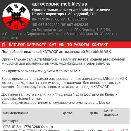
автосервис mcb.kiev.ua
Оригинальные запчасти mitsubishi - наличие
Ремонт вариатора CVT, ходовой, ТО
пн-пт 9:30-16:00 суб 10:00-13:00
☎
☎
067 5094889
067 4420235
ул.Большая окружная, 4, ГСК Березка-1, Б-256,
с.Софиевская Борщаговка, Киевская область, Украина 08131 >>> как
проехать
КАТАЛОГ
ЗАПЧАСТИ
CVT
VIN
ТО
РАБОТЫ
КОНТАКТ
Полный оригинальный КАТАЛОГ автозапчастей Mitsubishi ASX
Оригинальные запчасти Мицубиси в наличии на все модели автомобилей
Мицубиси для различных рынков, модификаций и годов выпуска.
Как купить запчасти Мицубиси Mitsubishi ASX
Здесь представлены самые распространенные запчасти на Mitsubishi ASX
которые находятся на нашем складе в наличии. Для поиска остальных
запчастей воспользуйтесь полным каталогом - раздел КАТАЛОГ.
Доступны запчасти в наличии и "под заказ". Есть Доставка по Киеву и
отправка Новой Почтой.
Все продажи осуществляем с помощью системы aviaparts.kiev.ua
КИЕВ
наименование
фото
цена
наличие
Фильтры
MITSUBISHI
1770A260
Фильтр