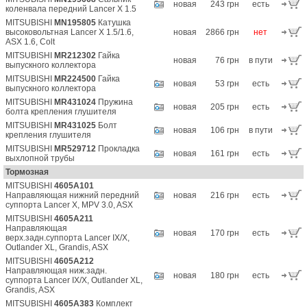
новая
243 грн
есть
коленвала передний Lancer X 1.5
MITSUBISHI
MN195805
Катушка
высоковольтная Lancer X 1.5/1.6,
новая
2866 грн
нет
ASX 1.6, Colt
MITSUBISHI
MR212302
Гайка
новая
76 грн
в пути
выпускного коллектора
MITSUBISHI
MR224500
Гайка
новая
53 грн
есть
выпускного коллектора
MITSUBISHI
MR431024
Пружина
новая
205 грн
есть
болта крепления глушителя
MITSUBISHI
MR431025
Болт
новая
106 грн
в пути
крепления глушителя
MITSUBISHI
MR529712
Прокладка
новая
161 грн
есть
выхлопной трубы
Тормозная
MITSUBISHI
4605A101
Направляющая нижний передний
новая
216 грн
есть
суппорта Lancer X, MPV 3.0, ASX
MITSUBISHI
4605A211
Направляющая
новая
170 грн
есть
верх.задн.суппорта Lancer IX/X,
Outlander XL, Grandis, ASX
MITSUBISHI
4605A212
Направляющая ниж.задн.
новая
180 грн
есть
суппорта Lancer IX/X, Outlander XL,
Grandis, ASX
MITSUBISHI
4605A383
Комплект