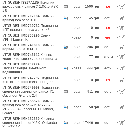
MITSUBISHI
3817A135
Пыльник
шруса левый Lancer X 1.8/2.0, ASX
новая
1500 грн
нет
1.8
MITSUBISHI
MD707184
Сальник
новая
145 грн
есть
приводного вала КПП
MITSUBISHI
MD719782
Подшипник
новая
0 грн
нет
КПП первичного вала задний
MITSUBISHI
MD733296
Сапун
новая
0 грн
нет
МКПП Lancer IX
MITSUBISHI
MD741818
Сальник
новая
206 грн
есть
первичного вала КПП
MITSUBISHI
MD743612
Кольцо
новая
77 грн
в пути
уплотнительное дифференциала
MITSUBISHI
MD747279
Направляющая выжимного
новая
444 грн
есть
подшипника
MITSUBISHI
MD747292
Подшипник
новая
0 грн
нет
КПП вторичного вала передний
MITSUBISHI
MD749998
Подшипник
сцепления выжимной Lancer IX,
новая
911 грн
есть
Outlander, Grandis 2.4
MITSUBISHI
MD755526
Сальник
приводного вала (=MD755552 /
новая
150 грн
есть
MD755904) Lancer IX, Outlander,
Grandis
MITSUBISHI
MN132330
Корзина
сцепления Lancer X 2.0, Outlander
новая
17446 грн
есть
XL, ASX 2.0