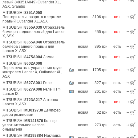
новая
0 грн
нет
левый (=8351A049) Outlander XL,
ASX, Grandis
MITSUBISHI
8351A058
Повторитель поворота в зеркале
новая
3106 грн
нет
правый Outlander XL, ASX
MITSUBISHI
8355A039
Отражатель
бампера заднего левый для Lancer
новая
455 грн
нет
X, ASX
MITSUBISHI
8355A040
Отражатель
бампера заднего правый для
новая
395 грн
есть
Lancer X, ASX
MITSUBISHI
8475A004
Лампа
новая
0 грн
нет
MITSUBISHI
8602A008
Переключатель управления круиз-
новая
1705 грн
нет
контролем Lancer X, Outlander XL,
ASX
MITSUBISHI
8627A001
Реле
новая
327 грн
есть
MITSUBISHI
8627A008
Реле ПТФ
новая
261 грн
есть
Lancer IX
MITSUBISHI
8723A217
Антенна
новая
0 грн
нет
Lancer X, ASX
MITSUBISHI
MB019730
Демпфер
новая
62 грн
есть
двери резиновый
MITSUBISHI
MB141876
Кольцо
уплотнительное насоса
новая
273 грн
есть
омывателя
MITSUBISHI
MB193884
Накладка
новая
93 грн
есть