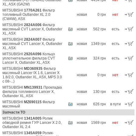
топливный (=1770A046) Outlander
новая
4454 грн
нет
XL, ASX (GA2W)
MITSUBISHI
1770A261
Фильтр
топливный Outlander XL 2.0
новая
0 грн
нет
(CW4W), ASX
MITSUBISHI
2824A006
Фильтр
масляный CVT Lancer X, Outlander
новая
562 грн
есть
XL, ASX
MITSUBISHI
2824A007
Фильтр
масляный CVT Lancer X, Outlander
новая
1349 грн
есть
XL, ASX
MITSUBISHI
2920A096
Кольцо
уплотнительное фильтра CVT
новая
324 грн
есть
Lancer X, Outlander XL, ASX
MITSUBISHI
MD360935
Фильтр
масляный Lancer IX 1.6, Lancer X
новая
0 грн
нет
1.8/2.0, Outlander XL, ASX, MPS 3.0
c 08-...)
MITSUBISHI
MN139931
Прокладка
фильтра топливного Lancer X,
новая
130 грн
есть
Outlander XL, ASX
MITSUBISHI
MZ690115
Фильтр
новая
626 грн
в пути
масляный
Запчасти ТО
MITSUBISHI
1341A005
Ролик
обводной ремня ГУР Lancer X 2.0,
новая
1569 грн
нет
Outlander XL 2.4
MITSUBISHI
1345A059
Ролик-