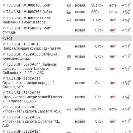
MITSUBISHI
MU000760
Болт
новая
301 грн
есть
MITSUBISHI
MU000763
Гайка
новая
220 грн
есть
MITSUBISHI
MU001123
Болт
новая
201 грн
нет
крепления амортизатора
MITSUBISHI
MU140067
Болт
новая
0 грн
нет
ступицы
Кузов
MITSUBISHI
1003A010
новая
0 грн
нет
Направляющая крышки двигателя
MITSUBISHI
4252A060
Заглушка
новая
0 грн
нет
колесного диска
MITSUBISHI
5370A644
Пыльник
двигателя правый Lancer X,
новая
0 грн
нет
Outlander XL 2.0/2.4, ASX
MITSUBISHI
5702A079
Ограничитель двери передней
новая
0 грн
нет
Grandis, ASX
MITSUBISHI
5732A066
Ограничитель двери задней Lancer
новая
0 грн
нет
X, Outlander XL, ASX
MITSUBISHI
5902A030
новая
296 грн
есть
Уплотнитель капота Lancer X, ASX
MITSUBISHI
5902A052
Уплотнитель капота Outlander XL,
новая
0 грн
нет
ASX
MITSUBISHI
5902A134