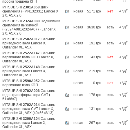
пробки поддона КПП
MITSUBISHI
2301A058
Диск
сцепления (=MN132331) Lancer X
новая
5171 грн
нет
2.0, ASX 2.0
MITSUBISHI
2324A080
Подшипник
сцепления выжимной
новая
3630 грн
есть
(=2324A081/2324A077) Lancer X
2.0, ASX 2.0
MITSUBISHI
2502A017
Сальник
приводного вала Lancer X,
новая
191 грн
есть
Outlander XL, ASX
MITSUBISHI
2522A147
Сальник
первичного вала КПП Lancer X,
новая
143 грн
нет
Outlander XL, ASX
MITSUBISHI
2522A148
Сальник
приводного вала Lancer X,
новая
219 грн
есть
Outlander XL, ASX
MITSUBISHI
2590A052
Сальник
новая
0 грн
нет
первичного вала КПП
MITSUBISHI
2702A006
Сальник
гидротрансформатора CVT (
новая
178 грн
есть
51x66x7)
MITSUBISHI
2702A014
Сальник
приводного вала CVT Lancer X,
новая
131 грн
есть
Outlander XL, ASX (40x56x8/13)
MITSUBISHI
3200A104
Сальник
приводного вала Lancer X,
новая
267 грн
есть
Outlander XL, ASX