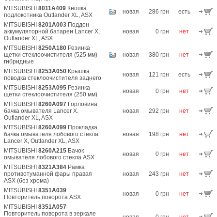
MITSUBISHI
8011A409
Кнопка
новая
286 грн
есть
подлокотника Outlander XL, ASX
MITSUBISHI
8201A003
Поддон
аккумуляторной батареи Lancer X,
новая
0 грн
нет
Outlander XL, ASX
MITSUBISHI
8250A180
Резинка
щетки стеклоочистителя (525 мм)
новая
380 грн
нет
гибридные
MITSUBISHI
8253A050
Крышка
новая
121 грн
есть
поводка стеклоочистителя заднего
MITSUBISHI
8253A095
Резинка
новая
0 грн
нет
щетки стеклоочистителя (250 мм)
MITSUBISHI
8260A097
Горловина
бачка омывателя Lancer X.
новая
292 грн
нет
Outlander XL, ASX
MITSUBISHI
8260A099
Прокладка
бачка омывателя лобового стекла
новая
198 грн
нет
Lancer X, Outlander XL, ASX
MITSUBISHI
8260A215
Бачок
новая
0 грн
нет
омывателя лобового стекла ASX
MITSUBISHI
8321A384
Рамка
противотуманной фары правая
новая
243 грн
нет
ASX (без хрома)
MITSUBISHI
8351A039
новая
0 грн
нет
Повторитель поворота ASX
MITSUBISHI
8351A057
Повторитель поворота в зеркале