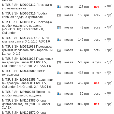
MITSUBISHI
MD000312
Прокладка
новая
117 грн
нет
уплотнительная
MITSUBISHI
MD050316
Пробка
новая
158 грн
есть
сливная поддона двигателя
MITSUBISHI
MD050317
Прокладка
пробки масляного поддона
новая
43 грн
есть
(=MN113518) Lancer IX/X 2.0,
Outlander
MITSUBISHI
MD179175
Сальник
новая
145 грн
есть
клапана Lancer X 1.5/1.6, ASX 1.6
MITSUBISHI
MD311638
Прокладка
крышки маслозаливной горловины
новая
42 грн
есть
Lancer IX 1.6
MITSUBISHI
MD611928
Подшипник
генератора Lancer IX 1.6/X 1.5,
новая
530 грн
в пути
Outlander 2.4, Grandis 2.4, ASX 1.6
MITSUBISHI
MD618689
Щетка
новая
436 грн
в пути
генератора
MITSUBISHI
MD619356
Подшипник
генератора Lancer IX 1.6/X 1.5,
новая
459 грн
нет
Outlander 2.4, Grandis 2.4, ASX 1.6
MITSUBISHI
MF660035
Прокладка
новая
35 грн
есть
пробки масляного поддона
MITSUBISHI
MN101387
Опора
двигателя задняя (МКПП) Lancer
новая
1882 грн
нет
X, ASX
MITSUBISHI
MN101572
Опора