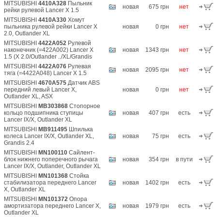
MITSUBISHI
4410A328
Пыльник
новая
675 грн
нет
рейки рулевой Lancer X 1.5
MITSUBISHI
4410A330
Хомут
пыльника рулевой рейки Lancer X
новая
0 грн
нет
2.0, Outlander XL
MITSUBISHI
4422A052
Рулевой
наконечник (=422A002) Lancer X
новая
1343 грн
нет
1.5 (X 2.0/Outlander ../XL/Grandis
MITSUBISHI
4422A076
Рулевая
новая
2095 грн
нет
тяга (=4422А048) Lancer X 1.5
MITSUBISHI
4670A575
Датчик ABS
передний левый Lancer X,
новая
0 грн
нет
Outlander XL, ASX
MITSUBISHI
MB303868
Стопорное
кольцо подшипника ступицы
новая
407 грн
есть
Lancer IX/X, Outlander XL
MITSUBISHI
MB911495
Шпилька
колеса Lancer IX/X, Outlander XL,
новая
75 грн
есть
Grandis 2.4
MITSUBISHI
MN100110
Сайлент-
блок нижнего поперечного рычага
новая
354 грн
в пути
Lancer IX/X, Outlander, Outlander XL
MITSUBISHI
MN101368
Стойка
стабилизатора переднего Lancer
новая
1402 грн
есть
X, Outlander XL
MITSUBISHI
MN101372
Опора
амортизатора переднего Lancer X,
новая
1979 грн
есть
Outlander XL