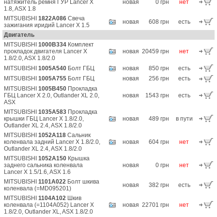
натяжитель ремня ГУР Lancer X
новая
0 грн
нет
1.8, ASX 1.8
MITSUBISHI
1822A086
Свеча
новая
608 грн
есть
зажигания иридий Lancer X 1.5
Двигатель
MITSUBISHI
1000B334
Комплект
прокладок двигателя Lancer X
новая
20459 грн
нет
1.8/2.0, ASX 1.8/2.0
MITSUBISHI
1005A540
Болт ГБЦ
новая
850 грн
есть
MITSUBISHI
1005A755
Болт ГБЦ
новая
256 грн
есть
MITSUBISHI
1005B450
Прокладка
ГБЦ Lancer X 2.0, Outlander XL 2.0,
новая
1543 грн
есть
ASX
MITSUBISHI
1035A583
Прокладка
крышки ГБЦ Lancer X 1.8/2.0,
новая
489 грн
в пути
Outlander XL 2.4, ASX 1.8/2.0
MITSUBISHI
1052A118
Сальник
коленвала задний Lancer X 1.8/2.0,
новая
604 грн
нет
Outlander XL 2.4, ASX 1.8/2.0
MITSUBISHI
1052A150
Крышка
заднего сальника коленвала
новая
0 грн
нет
Lancer X 1.5/1.6, ASX 1.6
MITSUBISHI
1101A022
Болт шкива
новая
382 грн
есть
коленвала (=MD095201)
MITSUBISHI
1104A102
Шкив
коленвала (=1104A052) Lancer X
новая
22701 грн
нет
1.8/2.0, Outlander XL, ASX 1.8/2.0