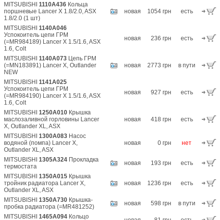
MITSUBISHI
1110A436
Кольца
поршневые Lancer X 1.8/2.0, ASX
новая
1054 грн
есть
1.8/2.0 (1 шт)
MITSUBISHI
1140A046
Успокоитель цепи ГРМ
новая
236 грн
есть
(=MR984189) Lancer X 1.5/1.6, ASX
1.6, Colt
MITSUBISHI
1140A073
Цепь ГРМ
(=MN183891) Lancer X, Outlander
новая
2773 грн
в пути
NEW
MITSUBISHI
1141A025
Успокоитель цепи ГРМ
новая
927 грн
есть
(=MR984190) Lancer X 1.5/1.6, ASX
1.6, Colt
MITSUBISHI
1250A010
Крышка
маслозаливной горловины Lancer
новая
418 грн
есть
X, Outlander XL, ASX
MITSUBISHI
1300A083
Насос
водяной (помпа) Lancer X,
новая
0 грн
нет
Outlander XL, ASX
MITSUBISHI
1305A324
Прокладка
новая
193 грн
есть
термостата
MITSUBISHI
1350A015
Крышка
тройник радиатора Lancer X,
новая
1236 грн
есть
Outlander XL, ASX
MITSUBISHI
1350A730
Крышка-
новая
598 грн
в пути
пробка радиатора (=MR481252)
MITSUBISHI
1465A094
Кольцо