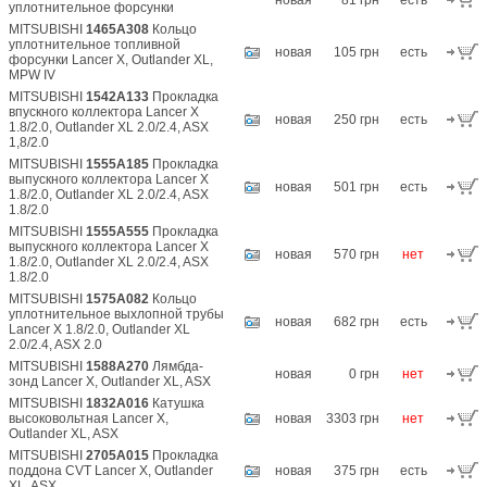
новая
81 грн
есть
уплотнительное форсунки
MITSUBISHI
1465A308
Кольцо
уплотнительное топливной
новая
105 грн
есть
форсунки Lancer X, Outlander XL,
MPW IV
MITSUBISHI
1542A133
Прокладка
впускного коллектора Lancer X
новая
250 грн
есть
1.8/2.0, Outlander XL 2.0/2.4, ASX
1,8/2.0
MITSUBISHI
1555A185
Прокладка
выпускного коллектора Lancer X
новая
501 грн
есть
1.8/2.0, Outlander XL 2.0/2.4, ASX
1.8/2.0
MITSUBISHI
1555A555
Прокладка
выпускного коллектора Lancer X
новая
570 грн
нет
1.8/2.0, Outlander XL 2.0/2.4, ASX
1.8/2.0
MITSUBISHI
1575A082
Кольцо
уплотнительное выхлопной трубы
новая
682 грн
есть
Lancer X 1.8/2.0, Outlander XL
2.0/2.4, ASX 2.0
MITSUBISHI
1588A270
Лямбда-
новая
0 грн
нет
зонд Lancer X, Outlander XL, ASX
MITSUBISHI
1832A016
Катушка
высоковольтная Lancer X,
новая
3303 грн
нет
Outlander XL, ASX
MITSUBISHI
2705A015
Прокладка
поддона CVT Lancer X, Outlander
новая
375 грн
есть
XL, ASX