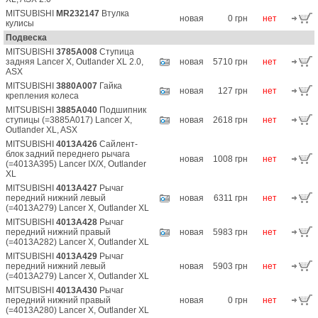
MITSUBISHI
MR232147
Втулка
новая
0 грн
нет
кулисы
Подвеска
MITSUBISHI
3785A008
Ступица
задняя Lancer X, Outlander XL 2.0,
новая
5710 грн
нет
ASX
MITSUBISHI
3880A007
Гайка
новая
127 грн
нет
крепления колеса
MITSUBISHI
3885A040
Подшипник
ступицы (=3885A017) Lancer X,
новая
2618 грн
нет
Outlander XL, ASX
MITSUBISHI
4013A426
Сайлент-
блок задний переднего рычага
новая
1008 грн
нет
(=4013A395) Lancer IX/X, Outlander
XL
MITSUBISHI
4013A427
Рычаг
передний нижний левый
новая
6311 грн
нет
(=4013A279) Lancer X, Outlander XL
MITSUBISHI
4013A428
Рычаг
передний нижний правый
новая
5983 грн
нет
(=4013A282) Lancer X, Outlander XL
MITSUBISHI
4013A429
Рычаг
передний нижний левый
новая
5903 грн
нет
(=4013A279) Lancer X, Outlander XL
MITSUBISHI
4013A430
Рычаг
передний нижний правый
новая
0 грн
нет
(=4013A280) Lancer X, Outlander XL