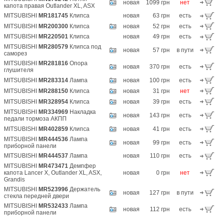
новая
1099 грн
нет
капота правая Outlander XL, ASX
MITSUBISHI
MR181745
Клипса
новая
63 грн
есть
MITSUBISHI
MR200300
Клипса
новая
52 грн
есть
MITSUBISHI
MR220501
Клипса
новая
49 грн
есть
MITSUBISHI
MR280579
Клипса под
новая
57 грн
в пути
саморез
MITSUBISHI
MR281816
Опора
новая
370 грн
есть
глушителя
MITSUBISHI
MR283314
Лампа
новая
100 грн
есть
MITSUBISHI
MR288150
Клипса
новая
31 грн
нет
MITSUBISHI
MR328954
Клипса
новая
39 грн
есть
MITSUBISHI
MR334969
Накладка
новая
143 грн
есть
педали тормоза АКПП
MITSUBISHI
MR402859
Клипса
новая
41 грн
есть
MITSUBISHI
MR444536
Лампа
новая
99 грн
есть
приборной панели
MITSUBISHI
MR444537
Лампа
новая
110 грн
есть
MITSUBISHI
MR473471
Демпфер
капота Lancer X, Outlander XL, ASX,
новая
0 грн
нет
Grandis
MITSUBISHI
MR523996
Держатель
новая
127 грн
в пути
стекла передней двери
MITSUBISHI
MR532433
Лампа
новая
112 грн
есть
приборной панели