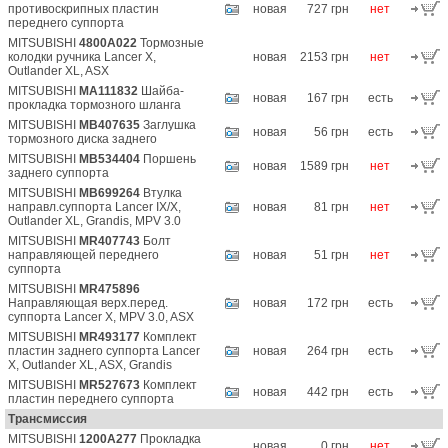
противоскрипных пластин
новая
727 грн
нет
переднего суппорта
MITSUBISHI
4800A022
Тормозные
колодки ручника Lancer X,
новая
2153 грн
нет
Outlander XL, ASX
MITSUBISHI
MA111832
Шайба-
новая
167 грн
есть
прокладка тормозного шланга
MITSUBISHI
MB407635
Заглушка
новая
56 грн
есть
тормозного диска заднего
MITSUBISHI
MB534404
Поршень
новая
1589 грн
нет
заднего суппорта
MITSUBISHI
MB699264
Втулка
направл.суппорта Lancer IX/X,
новая
81 грн
нет
Outlander XL, Grandis, MPV 3.0
MITSUBISHI
MR407743
Болт
направляющей переднего
новая
51 грн
нет
суппорта
MITSUBISHI
MR475896
Направляющая верх.перед.
новая
172 грн
есть
суппорта Lancer X, MPV 3.0, ASX
MITSUBISHI
MR493177
Комплект
пластин заднего суппорта Lancer
новая
264 грн
есть
X, Outlander XL, ASX, Grandis
MITSUBISHI
MR527673
Комплект
новая
442 грн
есть
пластин переднего суппорта
Трансмиссия
MITSUBISHI
1200A277
Прокладка
новая
0 грн
нет