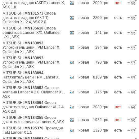
двигателя задняя (АКПП) Lancer X,
новая
2099 грн
нет
ASX 1.8
MITSUBISHI
MN101573
Опора
двигателя задняя (МКПП)
новая
2209 грн
есть
Outlander XL 2.4, ASX 2.0
MITSUBISHI
MN135618
Опора
радиатора Lancer IX/X, Outlander
новая
141 грн
есть
../XL, ASX
MITSUBISHI
MN183892
Успокоитель цепи ГРМ Lancer X,
новая
394 грн
есть
Outlander XL, ASX
MITSUBISHI
MN183893
Успокоитель цепи ГРМ Lancer X,
новая
798 грн
есть
Outlander XL, ASX
MITSUBISHI
MN183894
Натяжитель цепи ГРМ Lancer X,
новая
8169 грн
есть
Outlander XL, ASX
MITSUBISHI
MN183952
Сальник
клапана Lancer X 2.0, Outlander XL,
новая
175 грн
есть
ASX
MITSUBISHI
MN184094
Опора
двигателя задняя Outlander XL 2.4,
новая
2089 грн
нет
ASX 2.0
MITSUBISHI
MN184355
Опора
новая
1932 грн
нет
двигателя передняя Lancer X, ASX
MITSUBISHI
MN195370
Прокладка
новая
1320 грн
есть
ГБЦ Lancer X 1.5
MITSUBISHI
MN195668
Сальник