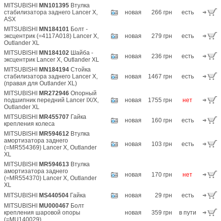
MITSUBISHI
MN101395
Втулка
стабилизатора заднего Lancer X,
новая
266 грн
есть
ASX
MITSUBISHI
MN184101
Болт -
эксцентрик (=4117A018) Lancer X,
новая
279 грн
есть
Outlander XL
MITSUBISHI
MN184102
Шайба -
новая
236 грн
есть
эксцентрик Lancer X, Outlander XL
MITSUBISHI
MN184194
Стойка
стабилизатора заднего Lancer X,
новая
1467 грн
есть
(правая для Outlander XL)
MITSUBISHI
MR272946
Опорный
подшипник передний Lancer IX/X,
новая
1755 грн
нет
Outlander XL
MITSUBISHI
MR455707
Гайка
новая
160 грн
есть
крепления колеса
MITSUBISHI
MR594612
Втулка
амортизатора заднего
новая
103 грн
есть
(=MR554369) Lancer X, Outlander
XL
MITSUBISHI
MR594613
Втулка
амортизатора заднего
новая
170 грн
нет
(=MR554370) Lancer X, Outlander
XL
MITSUBISHI
MS440504
Гайка
новая
29 грн
есть
MITSUBISHI
MU000467
Болт
крепления шаровой опоры
новая
359 грн
в пути
(=MU140029)