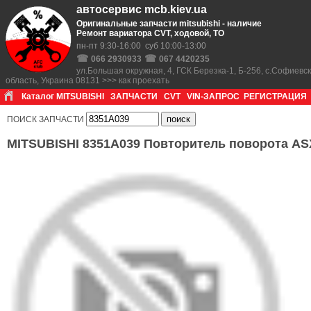
автосервис mcb.kiev.ua
Оригинальные запчасти mitsubishi - наличие
Ремонт вариатора CVT, ходовой, ТО
пн-пт 9:30-16:00 суб 10:00-13:00
☎
☎
066 2930933
067 4420235
ул.Большая окружная, 4, ГСК Березка-1, Б-256, с.Софиевс
область, Украина 08131 >>> как проехать
Каталог MITSUBISHI
ЗАПЧАСТИ
CVT
VIN-ЗАПРОС
РЕГИСТРАЦИЯ
ПОИСК ЗАПЧАСТИ
MITSUBISHI 8351A039 Повторитель поворота AS