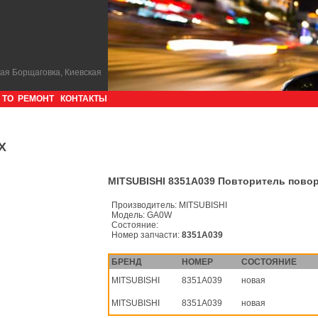
кая Борщаговка, Киевская
ТО
РЕМОНТ
КОНТАКТЫ
X
MITSUBISHI 8351A039 Повторитель пово
Производитель:
MITSUBISHI
Модель:
GA0W
Состояние:
Номер запчасти:
8351A039
БРЕНД
НОМЕР
СОСТОЯНИЕ
MITSUBISHI
8351A039
новая
MITSUBISHI
8351A039
новая