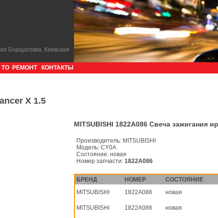
кая Борщаговка, Киевская
ТО
РЕМОНТ
КОНТАКТЫ
ncer X 1.5
MITSUBISHI 1822A086 Свеча зажигания ир
Производитель:
MITSUBISHI
Модель:
CY0A
Состояние:
новая
Номер запчасти:
1822A086
БРЕНД
НОМЕР
СОСТОЯНИЕ
MITSUBISHI
1822A086
новая
MITSUBISHI
1822A086
новая