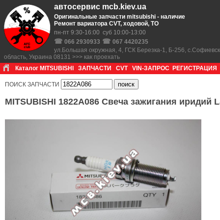
автосервис mcb.kiev.ua
Оригинальные запчасти mitsubishi - наличие
Ремонт вариатора CVT, ходовой, ТО
пн-пт 9:30-16:00 суб 10:00-13:00
☎
☎
066 2930933
067 4420235
ул.Большая окружная, 4, ГСК Березка-1, Б-256, с.Софиевс
область, Украина 08131 >>> как проехать
Каталог MITSUBISHI
ЗАПЧАСТИ
CVT
VIN-ЗАПРОС
РЕГИСТРАЦИЯ
ПОИСК ЗАПЧАСТИ
MITSUBISHI 1822A086 Свеча зажигания иридий La