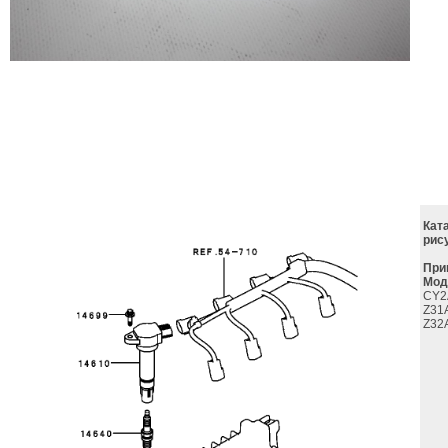
Кат
рис
При
Мод
CY2
Z31
Z32