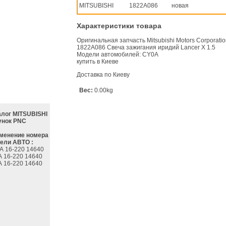
MITSUBISHI
1822A086
новая
Характеристики товара
Оригинальная запчасть Mitsubishi Motors Corporati
1822A086 Свеча зажигания иридий Lancer X 1.5
Модели автомобилей: CY0A
купить в Киеве
Доставка по Киеву
Вес:
0.00kg
алог MITSUBISHI
унок PNC
менение номера
ели АВТО :
A 16-220 14640
A 16-220 14640
A 16-220 14640