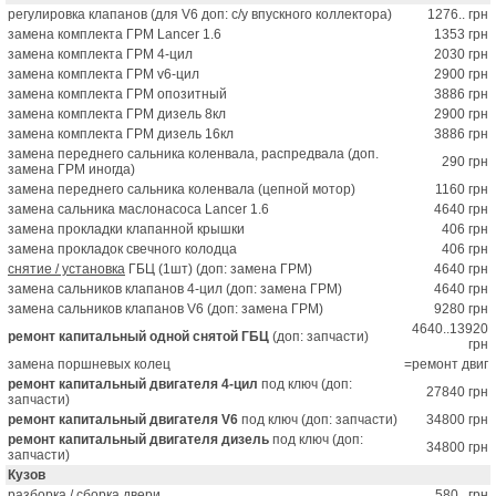
регулировка клапанов (для V6 доп: с/у впускного коллектора)
1276.. грн
замена комплекта ГРМ Lancer 1.6
1353 грн
замена комплекта ГРМ 4-цил
2030 грн
замена комплекта ГРМ v6-цил
2900 грн
замена комплекта ГРМ опозитный
3886 грн
замена комплекта ГРМ дизель 8кл
2900 грн
замена комплекта ГРМ дизель 16кл
3886 грн
замена переднего сальника коленвала, распредвала (доп.
290 грн
замена ГРМ иногда)
замена переднего сальника коленвала (цепной мотор)
1160 грн
замена сальника маслонасоса Lancer 1.6
4640 грн
замена прокладки клапанной крышки
406 грн
замена прокладок свечного колодца
406 грн
снятие / установка
ГБЦ (1шт) (доп: замена ГРМ)
4640 грн
замена сальников клапанов 4-цил (доп: замена ГРМ)
4640 грн
замена сальников клапанов V6 (доп: замена ГРМ)
9280 грн
4640..13920
ремонт капитальный одной снятой ГБЦ
(доп: запчасти)
грн
замена поршневых колец
=ремонт двиг
ремонт капитальный двигателя 4-цил
под ключ (доп:
27840 грн
запчасти)
ремонт капитальный двигателя V6
под ключ (доп: запчасти)
34800 грн
ремонт капитальный двигателя дизель
под ключ (доп:
34800 грн
запчасти)
Кузов
разборка / сборка двери
580.. грн