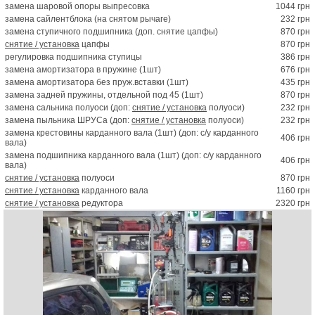
замена шаровой опоры выпресовка
1044 грн
замена сайлентблока (на снятом рычаге)
232 грн
замена ступичного подшипника (доп. снятие цапфы)
870 грн
снятие / установка
цапфы
870 грн
регулировка подшипника ступицы
386 грн
замена амортизатора в пружине (1шт)
676 грн
замена амортизатора без пруж.вставки (1шт)
435 грн
замена задней пружины, отдельной под 45 (1шт)
870 грн
замена сальника полуоси (доп:
снятие / установка
полуоси)
232 грн
замена пыльника ШРУСа (доп:
снятие / установка
полуоси)
232 грн
замена крестовины карданного вала (1шт) (доп: с/у карданного
406 грн
вала)
замена подшипника карданного вала (1шт) (доп: с/у карданного
406 грн
вала)
снятие / установка
полуоси
870 грн
снятие / установка
карданного вала
1160 грн
снятие / установка
редуктора
2320 грн