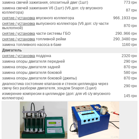
замена свечей зажигания, опозитный двиг (1шт)
773 грн
замена свечей зажигания V6 (1шт) (V6 доп: с/у впускного
87 грн
коллектора)
снятие / установка
впускного коллектора
966..1933 грн
снятие / установка
выпускного коллектора (V6 доп: с/у части
870 грн
выхлопной)
снятие / установка
части системы ГБО
290..966 грн
снятие / установка
топливной рейки
290..3480 грн
замена топливного насоса в баке
1160 грн
Двигатель
снятие / установка
поддона
2320 грн
замена опоры двигателя передней
290 грн
замена опоры двигателя задней
870 грн
замена опоры двигателя боковой
580 грн
замена опоры двигателя боковой (джипы)
870 грн
диагностика состояние клапанов и стенок циллиндра через
290 грн
свечу без разборки двигателя, зондом Snapon (1цил)
измерение компресии в циллиндре (доп: для v6 с/у впускного
145 грн
коллектора)