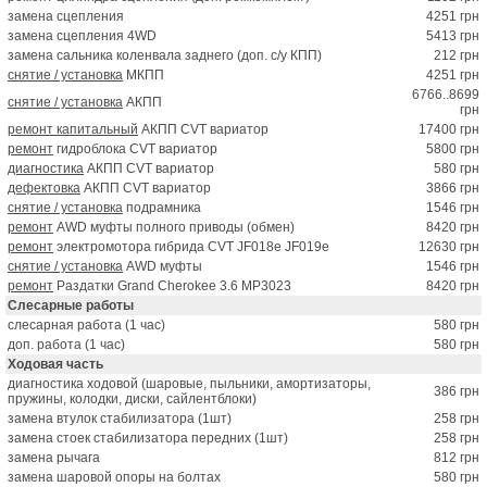
замена сцепления
4251 грн
замена сцепления 4WD
5413 грн
замена сальника коленвала заднего (доп. с/у КПП)
212 грн
снятие / установка
МКПП
4251 грн
6766..8699
снятие / установка
АКПП
грн
ремонт капитальный
АКПП CVT вариатор
17400 грн
ремонт
гидроблока CVT вариатор
5800 грн
диагностика
АКПП CVT вариатор
580 грн
дефектовка
АКПП CVT вариатор
3866 грн
снятие / установка
подрамника
1546 грн
ремонт
AWD муфты полного приводы (обмен)
8420 грн
ремонт
электромотора гибрида CVT JF018e JF019e
12630 грн
снятие / установка
AWD муфты
1546 грн
ремонт
Раздатки Grand Cherokee 3.6 MP3023
8420 грн
Слесарные работы
слесарная работа (1 час)
580 грн
доп. работа (1 час)
580 грн
Ходовая часть
диагностика ходовой (шаровые, пыльники, амортизаторы,
386 грн
пружины, колодки, диски, сайлентблоки)
замена втулок стабилизатора (1шт)
258 грн
замена стоек стабилизатора передних (1шт)
258 грн
замена рычага
812 грн
замена шаровой опоры на болтах
580 грн