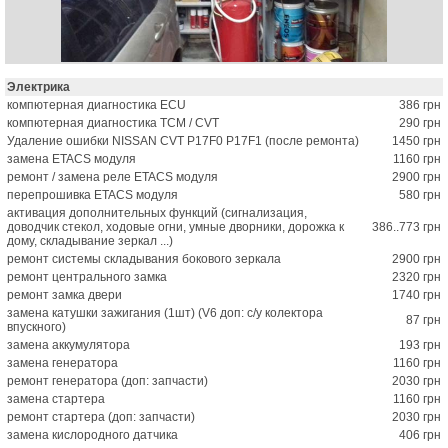
Электрика
компютерная диагностика ECU
386 грн
компютерная диагностика TCM / CVT
290 грн
Удаление ошибки NISSAN CVT P17F0 P17F1 (после ремонта)
1450 грн
замена ETACS модуля
1160 грн
ремонт / замена реле ETACS модуля
2900 грн
перепрошивка ETACS модуля
580 грн
активация дополнительных функций (сигнализация,
доводчик стекол, ходовые огни, умные дворники, дорожка к
386..773 грн
дому, складывание зеркал ...)
ремонт системы складывания бокового зеркала
2900 грн
ремонт центрального замка
2320 грн
ремонт замка двери
1740 грн
замена катушки зажигания (1шт) (V6 доп: с/у колектора
87 грн
впускного)
замена аккумулятора
193 грн
замена генератора
1160 грн
ремонт генератора (доп: запчасти)
2030 грн
замена стартера
1160 грн
ремонт стартера (доп: запчасти)
2030 грн
замена кислородного датчика
406 грн