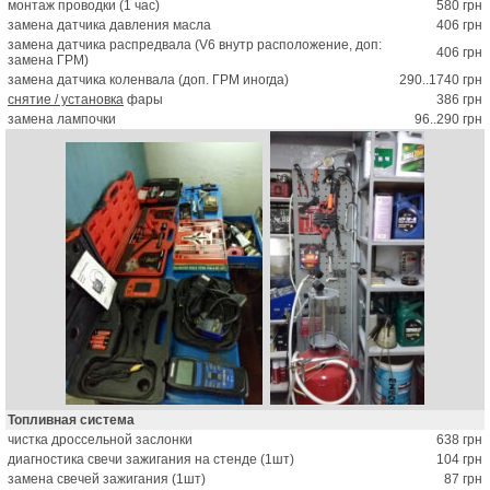
монтаж проводки (1 час)
580 грн
замена датчика давления масла
406 грн
замена датчика распредвала (V6 внутр расположение, доп:
406 грн
замена ГРМ)
замена датчика коленвала (доп. ГРМ иногда)
290..1740 грн
снятие / установка
фары
386 грн
замена лампочки
96..290 грн
Топливная система
чистка дроссельной заслонки
638 грн
диагностика свечи зажигания на стенде (1шт)
104 грн
замена свечей зажигания (1шт)
87 грн