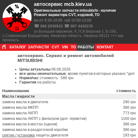
автосервис mcb.kiev.ua
Оригинальные запчасти mitsubishi - наличие
Ремонт вариатора CVT, ходовой, ТО
пн-пт 9:30-16:00 суб 10:00-13:00
☎
☎
066 2930933
067 4420235
ул.Большая окружная, 4, ГСК Березка-1, Б-256,
с.Софиевская Борщаговка, Киевская область, Украина 08131 >>> как
проехать
КАТАЛОГ
ЗАПЧАСТИ
CVT
VIN
ТО
РАБОТЫ
КОНТАКТ
автосервис. Сервис и ремонт автомобилей
MITSUBISHI
Цены актуальны
06.08.2026
все цены окончательные
, кроме пунктов в которых указано *доп
Нормо/час
cтоимость : 580 грн
Гарантия
на работы.
Наименование
стоимость
Масла / жидкости
замена масла в двигателе
290 грн
замена масла МКПП
386 грн
замена масла АКПП
773 грн
замена масла АКПП с фильтром (доп: герметик)
1160 грн
замена масла в мостах (одном)
386 грн
замена масла в раздаточной коробке
386 грн
cнятие / установка
защиты двигателя
193 грн