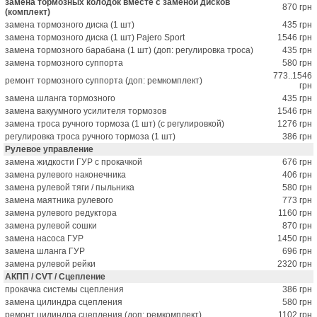
замена тормозных колодок вместе с заменой дисков
870 грн
(комплект)
замена тормозного диска (1 шт)
435 грн
замена тормозного диска (1 шт) Pajero Sport
1546 грн
замена тормозного барабана (1 шт) (доп: регулировка троса)
435 грн
замена тормозного суппорта
580 грн
773..1546
ремонт тормозного суппорта (доп: ремкомплект)
грн
замена шланга тормозного
435 грн
замена вакуумного усилителя тормозов
1546 грн
замена троса ручного тормоза (1 шт) (с регулировкой)
1276 грн
регулировка троса ручного тормоза (1 шт)
386 грн
Рулевое управление
замена жидкости ГУР с прокачкой
676 грн
замена рулевого наконечника
406 грн
замена рулевой тяги / пыльника
580 грн
замена маятника рулевого
773 грн
замена рулевого редуктора
1160 грн
замена рулевой сошки
870 грн
замена насоса ГУР
1450 грн
замена шланга ГУР
696 грн
замена рулевой рейки
2320 грн
АКПП / CVT / Сцепление
прокачка системы сцепления
386 грн
замена цилиндра сцепления
580 грн
ремонт цилиндра сцепления (доп: ремкомплект)
1102 грн