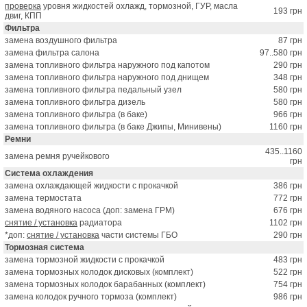
проверка
уровня жидкостей охлажд, тормозной, ГУР, масла
193 грн
двиг, КПП
Фильтра
замена воздушного фильтра
87 грн
замена фильтра салона
97..580 грн
замена топливного фильтра наружного под капотом
290 грн
замена топливного фильтра наружного под днищем
348 грн
замена топливного фильтра педальный узел
580 грн
замена топливного фильтра дизель
580 грн
замена топливного фильтра (в баке)
966 грн
замена топливного фильтра (в баке Джипы, Минивены)
1160 грн
Ремни
435..1160
замена ремня ручейкового
грн
Система охлаждения
замена охлаждающей жидкости с прокачкой
386 грн
замена термостата
772 грн
замена водяного насоса (доп: замена ГРМ)
676 грн
снятие / установка
радиатора
1102 грн
*доп:
снятие / установка
части системы ГБО
290 грн
Тормозная система
замена тормозной жидкости с прокачкой
483 грн
замена тормозных колодок дисковых (комплект)
522 грн
замена тормозных колодок барабанных (комплект)
754 грн
замена колодок ручного тормоза (комплект)
986 грн