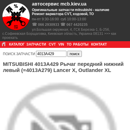
автосервис mcb.kiev.ua
Оригинальные запчасти mitsubishi - наличие
Ремонт вариатора CVT, ходовой, ТО
пн-пт 9:30-16:00 суб 10:00-13:00
☎
☎
066 2930933
067 4420235
ул.Большая окружная, 4, ГСК Березка-1, Б-256,
с.Софиевская Борщаговка, Киевская область, Украина 08131 >>> как
проехать
КАТАЛОГ
ЗАПЧАСТИ
CVT
VIN
ТО
РАБОТЫ
КОНТАКТ
ПОИСК ЗАПЧАСТИ
MITSUBISHI 4013A429 Рычаг передний нижний
левый (=4013A279) Lancer X, Outlander XL