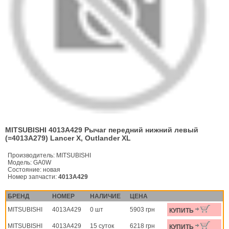
MITSUBISHI 4013A429 Рычаг передний нижний левый
(=4013A279) Lancer X, Outlander XL
Производитель:
MITSUBISHI
Модель:
GA0W
Состояние:
новая
Номер запчасти:
4013A429
БРЕНД
НОМЕР
НАЛИЧИЕ
ЦЕНА
MITSUBISHI
4013A429
0 шт
5903 грн
КУПИТЬ
MITSUBISHI
4013A429
15 суток
6218 грн
КУПИТЬ