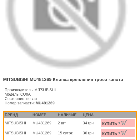
MITSUBISHI MU481269 Клипса крепления троса капота
Производитель:
MITSUBISHI
Модель:
CU0A
Состояние:
новая
Номер запчасти:
MU481269
БРЕНД
НОМЕР
НАЛИЧИЕ
ЦЕНА
MITSUBISHI
MU481269
2 шт
34 грн
КУПИТЬ
MITSUBISHI
MU481269
15 суток
36 грн
КУПИТЬ