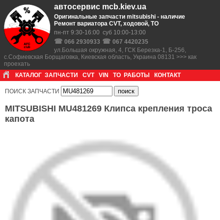
автосервис mcb.kiev.ua
Оригинальные запчасти mitsubishi - наличие
Ремонт вариатора CVT, ходовой, ТО
пн-пт 9:30-16:00 суб 10:00-13:00
☎
☎
066 2930933
067 4420235
ул.Большая окружная, 4, ГСК Березка-1, Б-256,
с.Софиевская Борщаговка, Киевская область, Украина 08131 >>> как
проехать
КАТАЛОГ
ЗАПЧАСТИ
CVT
VIN
ТО
РАБОТЫ
КОНТАКТ
ПОИСК ЗАПЧАСТИ
MITSUBISHI MU481269 Клипса крепления троса
капота