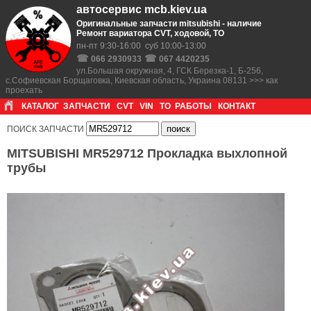
автосервис mcb.kiev.ua
Оригинальные запчасти mitsubishi - наличие
Ремонт вариатора CVT, ходовой, ТО
пн-пт 9:30-16:00 суб 10:00-13:00
☎
☎
066 2930933
067 4420235
ул.Большая окружная, 4, ГСК Березка-1, Б-256,
с.Софиевская Борщаговка, Киевская область, Украина 08131 >>> как
проехать
КАТАЛОГ
ЗАПЧАСТИ
CVT
VIN
ТО
РАБОТЫ
КОНТАКТ
ПОИСК ЗАПЧАСТИ
MITSUBISHI MR529712 Прокладка выхлопной
трубы