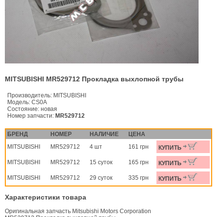
MITSUBISHI MR529712 Прокладка выхлопной трубы
Производитель:
MITSUBISHI
Модель:
CS0A
Состояние:
новая
Номер запчасти:
MR529712
БРЕНД
НОМЕР
НАЛИЧИЕ
ЦЕНА
MITSUBISHI
MR529712
4 шт
161 грн
КУПИТЬ
MITSUBISHI
MR529712
15 суток
165 грн
КУПИТЬ
MITSUBISHI
MR529712
29 суток
335 грн
КУПИТЬ
Характеристики товара
Оригинальная запчасть Mitsubishi Motors Corporation