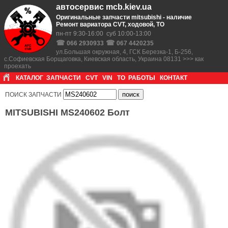
автосервис mcb.kiev.ua
Оригинальные запчасти mitsubishi - наличие
Ремонт вариатора CVT, ходовой, ТО
пн-пт 9:30-16:00 суб 10:00-13:00
☎
☎
066 2930933
067 4420235
ул.Большая окружная, 4, ГСК Березка-1, Б-256,
с.Софиевская Борщаговка, Киевская область, Украина 08131 >>> как
проехать
КАТАЛОГ
ЗАПЧАСТИ
CVT
VIN
ТО
РАБОТЫ
КОНТАКТ
ПОИСК ЗАПЧАСТИ
MITSUBISHI MS240602 Болт