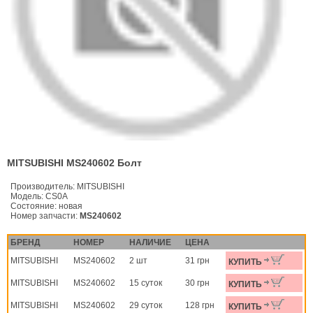
MITSUBISHI MS240602 Болт
Производитель:
MITSUBISHI
Модель:
CS0A
Состояние:
новая
Номер запчасти:
MS240602
БРЕНД
НОМЕР
НАЛИЧИЕ
ЦЕНА
MITSUBISHI
MS240602
2 шт
31 грн
КУПИТЬ
MITSUBISHI
MS240602
15 суток
30 грн
КУПИТЬ
MITSUBISHI
MS240602
29 суток
128 грн
КУПИТЬ