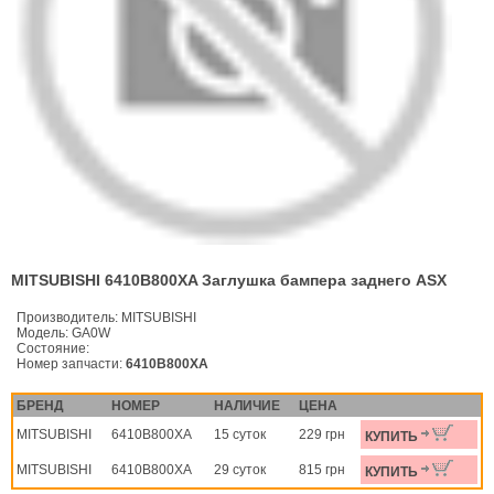
MITSUBISHI 6410B800XA Заглушка бампера заднего ASX
Производитель:
MITSUBISHI
Модель:
GA0W
Состояние:
Номер запчасти:
6410B800XA
БРЕНД
НОМЕР
НАЛИЧИЕ
ЦЕНА
MITSUBISHI
6410B800XA
15 суток
229 грн
КУПИТЬ
MITSUBISHI
6410B800XA
29 суток
815 грн
КУПИТЬ