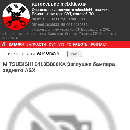
автосервис mcb.kiev.ua
Оригинальные запчасти mitsubishi - наличие
Ремонт вариатора CVT, ходовой, ТО
пн-пт 9:30-16:00 суб 10:00-13:00
☎
☎
066 2930933
067 4420235
ул.Большая окружная, 4, ГСК Березка-1, Б-256,
с.Софиевская Борщаговка, Киевская область, Украина 08131 >>> как
проехать
КАТАЛОГ
ЗАПЧАСТИ
CVT
VIN
ТО
РАБОТЫ
КОНТАКТ
ПОИСК ЗАПЧАСТИ
MITSUBISHI 6410B800XA Заглушка бампера
заднего ASX