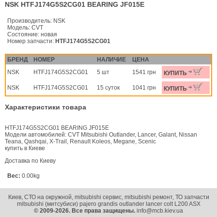
NSK HTFJ174G5S2CG01 BEARING JF015E
Производитель:
NSK
Модель:
CVT
Состояние:
новая
Номер запчасти:
HTFJ174G5S2CG01
БРЕНД
НОМЕР
НАЛИЧИЕ
ЦЕНА
NSK
HTFJ174G5S2CG01
5 шт
1541 грн
КУПИТЬ
NSK
HTFJ174G5S2CG01
15 суток
1041 грн
КУПИТЬ
Характеристики товара
HTFJ174G5S2CG01 BEARING JF015E
Модели автомобилей: CVT Mitsubishi Outlander, Lancer, Galant, Nissan
Teana, Qashqai, X-Trail, Renault Koleos, Megane, Scenic
купить в Киеве
Доставка по Киеву
Вес:
0.00kg
Киев, СТО на окружной, mitsubishi сервис, mitsubishi ремонт, ТО запчасти
mitsubishi (митсубиси) pajero grandis outlander lancer colt L200 ASX
© 2009-2026. Все права защищены.
info@mcb.kiev.ua