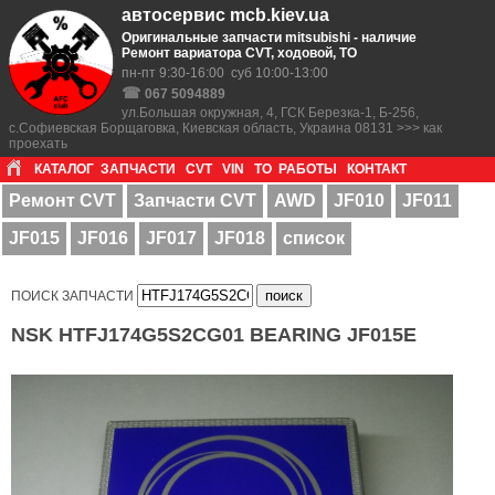
автосервис mcb.kiev.ua
Оригинальные запчасти mitsubishi - наличие
Ремонт вариатора CVT, ходовой, ТО
пн-пт 9:30-16:00 суб 10:00-13:00
☎
067 5094889
ул.Большая окружная, 4, ГСК Березка-1, Б-256,
с.Софиевская Борщаговка, Киевская область, Украина 08131 >>> как
проехать
КАТАЛОГ
ЗАПЧАСТИ
CVT
VIN
ТО
РАБОТЫ
КОНТАКТ
Ремонт CVT
Запчасти CVT
AWD
JF010
JF011
JF015
JF016
JF017
JF018
список
ПОИСК ЗАПЧАСТИ
NSK HTFJ174G5S2CG01 BEARING JF015E