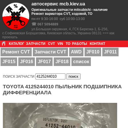
автосервис mcb.kiev.ua
Оригинальные запчасти mitsubishi - наличие
Ремонт вариатора CVT, ходовой, ТО
пн-пт 9:30-16:00 суб 10:00-13:00
☎
067 5094889
ул.Большая окружная, 4, ГСК Березка-1, Б-256,
с.Софиевская Борщаговка, Киевская область, Украина 08131 >>> как
проехать
КАТАЛОГ
ЗАПЧАСТИ
CVT
VIN
ТО
РАБОТЫ
КОНТАКТ
Ремонт CVT
Запчасти CVT
AWD
JF010
JF011
JF015
JF016
JF017
JF018
список
ПОИСК ЗАПЧАСТИ
TOYOTA 4125244010 ПЫЛЬНИК ПОДШИПНИКА
ДИФФЕРЕНЦИАЛА