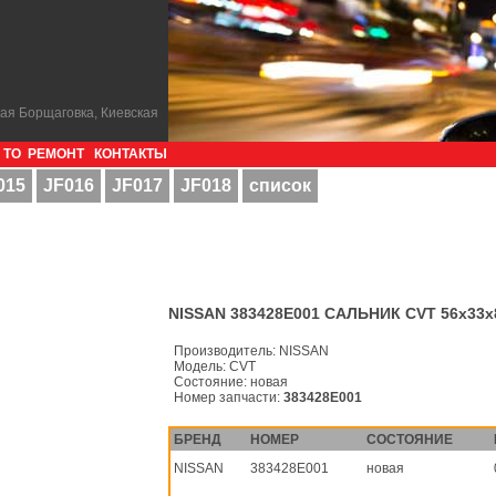
кая Борщаговка, Киевская
ТО
РЕМОНТ
КОНТАКТЫ
015
JF016
JF017
JF018
список
NISSAN 383428E001 САЛЬНИК CVT 56x33x
Производитель:
NISSAN
Модель:
CVT
Состояние:
новая
Номер запчасти:
383428E001
БРЕНД
НОМЕР
СОСТОЯНИЕ
NISSAN
383428E001
новая