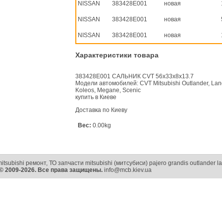
NISSAN
383428E001
новая
NISSAN
383428E001
новая
NISSAN
383428E001
новая
Характеристики товара
383428E001 САЛЬНИК CVT 56x33x8x13.7
Модели автомобилей: CVT Mitsubishi Outlander, Lance
Koleos, Megane, Scenic
купить в Киеве
Доставка по Киеву
Вес:
0.00kg
itsubishi ремонт, ТО запчасти mitsubishi (митсубиси) pajero grandis outlander l
© 2009-2026. Все права защищены.
info@mcb.kiev.ua