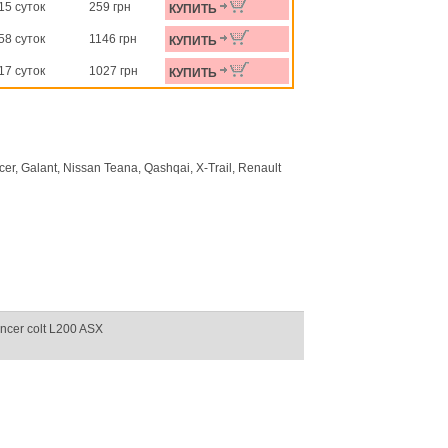
15 суток
259 грн
КУПИТЬ
58 суток
1146 грн
КУПИТЬ
17 суток
1027 грн
КУПИТЬ
r, Galant, Nissan Teana, Qashqai, X-Trail, Renault
ancer colt L200 ASX