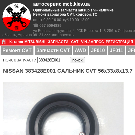
автосервис mcb.kiev.ua
Оригинальные запчасти mitsubishi - наличие
Ремонт вариатора CVT, ходовой, ТО
пн-пт 9:30-16:00 суб 10:00-13:00
☎
067 5094889
ул.Большая окружная, 4, ГСК Березка-1, Б-256, с.Софиевс
область, Украина 08131 >>> как проехать
Каталог MITSUBISHI
ЗАПЧАСТИ
CVT
VIN-ЗАПРОС
РЕГИСТРАЦИЯ
Ремонт CVT
Запчасти CVT
AWD
JF010
JF011
JF
ПОИСК ЗАПЧАСТИ
NISSAN 383428E001 САЛЬНИК CVT 56x33x8x13.7