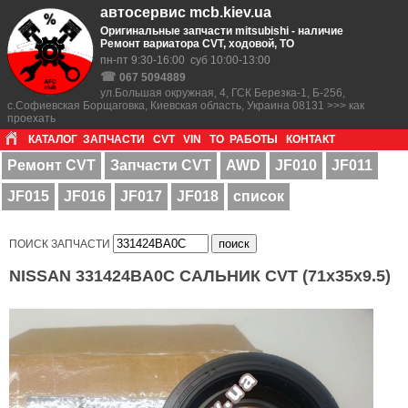
автосервис mcb.kiev.ua
Оригинальные запчасти mitsubishi - наличие
Ремонт вариатора CVT, ходовой, ТО
пн-пт 9:30-16:00 суб 10:00-13:00
☎
067 5094889
ул.Большая окружная, 4, ГСК Березка-1, Б-256,
с.Софиевская Борщаговка, Киевская область, Украина 08131 >>> как
проехать
КАТАЛОГ
ЗАПЧАСТИ
CVT
VIN
ТО
РАБОТЫ
КОНТАКТ
Ремонт CVT
Запчасти CVT
AWD
JF010
JF011
JF015
JF016
JF017
JF018
список
ПОИСК ЗАПЧАСТИ
NISSAN 331424BA0C САЛЬНИК CVT (71x35x9.5)