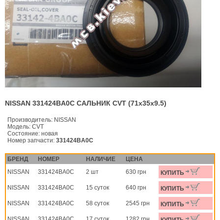
NISSAN 331424BA0C САЛЬНИК CVT (71x35x9.5)
Производитель:
NISSAN
Модель:
CVT
Состояние:
новая
Номер запчасти:
331424BA0C
БРЕНД
НОМЕР
НАЛИЧИЕ
ЦЕНА
NISSAN
331424BA0C
2 шт
630 грн
КУПИТЬ
NISSAN
331424BA0C
15 суток
640 грн
КУПИТЬ
NISSAN
331424BA0C
58 суток
2545 грн
КУПИТЬ
NISSAN
331424BA0C
17 суток
1282 грн
КУПИТЬ