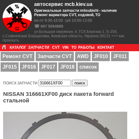
автосервис mcb.kiev.ua
Оригинальные запчасти mitsubishi - наличие
Ремонт вариатора CVT, ходовой, ТО
пн-пт 9:30-16:00 суб 10:00-13:00
☎
067 5094889
ул.Большая окружная, 4, ГСК Березка-1, Б-256,
с.Софиевская Борщаговка, Киевская область, Украина 08131 >>> как
проехать
КАТАЛОГ
ЗАПЧАСТИ
CVT
VIN
ТО
РАБОТЫ
КОНТАКТ
Ремонт CVT
Запчасти CVT
AWD
JF010
JF011
JF015
JF016
JF017
JF018
список
ПОИСК ЗАПЧАСТИ
NISSAN 316661XF00 диск пакета forward
стальной