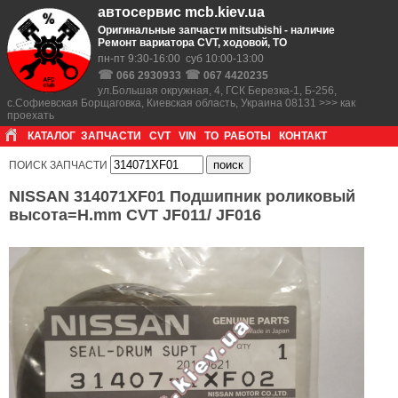
автосервис mcb.kiev.ua
Оригинальные запчасти mitsubishi - наличие
Ремонт вариатора CVT, ходовой, ТО
пн-пт 9:30-16:00 суб 10:00-13:00
☎
☎
066 2930933
067 4420235
ул.Большая окружная, 4, ГСК Березка-1, Б-256,
с.Софиевская Борщаговка, Киевская область, Украина 08131 >>> как
проехать
КАТАЛОГ
ЗАПЧАСТИ
CVT
VIN
ТО
РАБОТЫ
КОНТАКТ
ПОИСК ЗАПЧАСТИ
NISSAN 314071XF01 Подшипник роликовый
высота=H.mm CVT JF011/ JF016