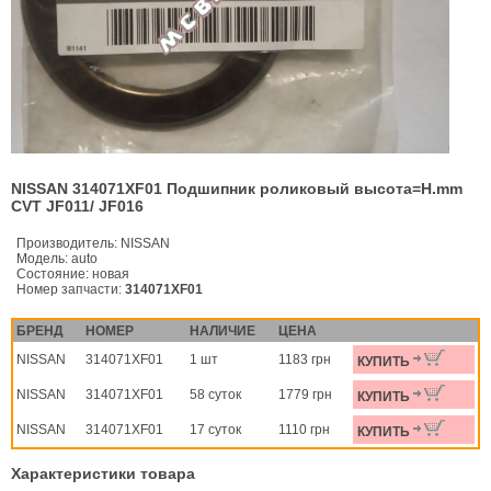
NISSAN 314071XF01 Подшипник роликовый высота=H.mm
CVT JF011/ JF016
Производитель:
NISSAN
Модель:
auto
Состояние:
новая
Номер запчасти:
314071XF01
БРЕНД
НОМЕР
НАЛИЧИЕ
ЦЕНА
NISSAN
314071XF01
1 шт
1183 грн
КУПИТЬ
NISSAN
314071XF01
58 суток
1779 грн
КУПИТЬ
NISSAN
314071XF01
17 суток
1110 грн
КУПИТЬ
Характеристики товара