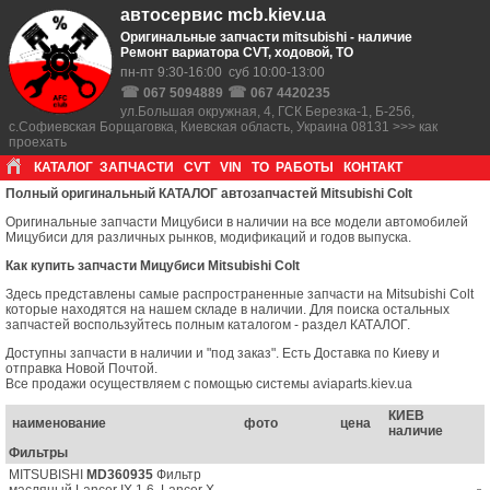
автосервис mcb.kiev.ua
Оригинальные запчасти mitsubishi - наличие
Ремонт вариатора CVT, ходовой, ТО
пн-пт 9:30-16:00 суб 10:00-13:00
☎
☎
067 5094889
067 4420235
ул.Большая окружная, 4, ГСК Березка-1, Б-256,
с.Софиевская Борщаговка, Киевская область, Украина 08131 >>> как
проехать
КАТАЛОГ
ЗАПЧАСТИ
CVT
VIN
ТО
РАБОТЫ
КОНТАКТ
Полный оригинальный КАТАЛОГ автозапчастей Mitsubishi Colt
Оригинальные запчасти Мицубиси в наличии на все модели автомобилей
Мицубиси для различных рынков, модификаций и годов выпуска.
Как купить запчасти Мицубиси Mitsubishi Colt
Здесь представлены самые распространенные запчасти на Mitsubishi Colt
которые находятся на нашем складе в наличии. Для поиска остальных
запчастей воспользуйтесь полным каталогом - раздел КАТАЛОГ.
Доступны запчасти в наличии и "под заказ". Есть Доставка по Киеву и
отправка Новой Почтой.
Все продажи осуществляем с помощью системы aviaparts.kiev.ua
КИЕВ
наименование
фото
цена
наличие
Фильтры
MITSUBISHI
MD360935
Фильтр