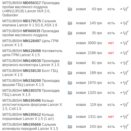
MITSUBISHI
MD050317
Прокладка
пробки масляного поддона
новая
43 грн
есть
(=MN113518) Lancer IX/X 2.0,
Outlander
MITSUBISHI
MD179175
Сальник
новая
145 грн
есть
клапана Lancer X 1.5/1.6, ASX 1.6
MITSUBISHI
MF660035
Прокладка
новая
35 грн
есть
пробки масляного поддона
MITSUBISHI
MN128497
Цепь ГРМ
новая
3000 грн
нет
Lancer X 1.5
MITSUBISHI
MN128498
Натяжитель
новая
2186 грн
нет
цепи ГРМ Lancer X 1.5
MITSUBISHI
MN149030
Прокладка
новая
81 грн
есть
впускного коллектора Lancer X 1.5
MITSUBISHI
MN158130
Болт ГБЦ
новая
189 грн
есть
Lancer X 1.5
MITSUBISHI
MN158200
Прокладка
новая
1970 грн
есть
крышки ГБЦ Lancer X 1.5
MITSUBISHI
MN195370
Прокладка
новая
1320 грн
есть
ГБЦ Lancer X 1.5
MITSUBISHI
MN195496
Кольцо
уплотнительное форсунки Lancer X
новая
119 грн
есть
1.5, Colt 1.5
MITSUBISHI
MN195612
Кольца
новая
1311 грн
нет
поршневые Lancer X 1.5 (1 шт)
MITSUBISHI
MN195668
Сальник
новая
243 грн
есть
коленвала передний Lancer X 1.5