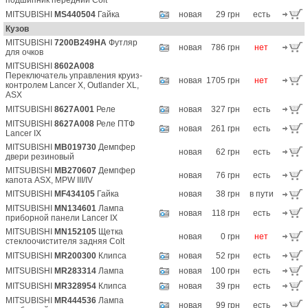
подшипник передний Colt
MITSUBISHI
MS440504
Гайка
новая
29 грн
есть
Кузов
MITSUBISHI
7200B249HA
Футляр
новая
786 грн
нет
для очков
MITSUBISHI
8602A008
Переключатель управления круиз-
новая
1705 грн
нет
контролем Lancer X, Outlander XL,
ASX
MITSUBISHI
8627A001
Реле
новая
327 грн
есть
MITSUBISHI
8627A008
Реле ПТФ
новая
261 грн
есть
Lancer IX
MITSUBISHI
MB019730
Демпфер
новая
62 грн
есть
двери резиновый
MITSUBISHI
MB270607
Демпфер
новая
76 грн
есть
капота ASX, MPW III/IV
MITSUBISHI
MF434105
Гайка
новая
38 грн
в пути
MITSUBISHI
MN134601
Лампа
новая
118 грн
есть
приборной панели Lancer IX
MITSUBISHI
MN152105
Щетка
новая
0 грн
нет
стеклоочистителя задняя Colt
MITSUBISHI
MR200300
Клипса
новая
52 грн
есть
MITSUBISHI
MR283314
Лампа
новая
100 грн
есть
MITSUBISHI
MR328954
Клипса
новая
39 грн
есть
MITSUBISHI
MR444536
Лампа
новая
99 грн
есть