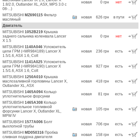
масляный Lancer IX 1.6, Lancer X
новая
0 грн
нет
1.8/2.0, Outlander XL, ASX, MPS 3.0 c
08-...)
MITSUBISHI
MZ690115
Фильтр
новая
626 грн
в пути
масляный
Двигатель
MITSUBISHI
1052B219
Крышка
заднего сальника коленвала Lancer
новая
0 грн
нет
X 1.5
MITSUBISHI
1140A046
Успокоитель
цепи ГРМ (=MR984189) Lancer X
новая
236 грн
есть
1.5/1.6, ASX 1.6, Colt
MITSUBISHI
1141A025
Успокоитель
цепи ГРМ (=MR984190) Lancer X
новая
927 грн
есть
1.5/1.6, ASX 1.6, Colt
MITSUBISHI
1250A010
Крышка
маслозаливной горловины Lancer X,
новая
418 грн
есть
Outlander XL, ASX
MITSUBISHI
1465A094
Кольцо
новая
81 грн
есть
уплотнительное форсунки
MITSUBISHI
1465A308
Кольцо
уплотнительное топливной
новая
105 грн
есть
форсунки Lancer X, Outlander XL,
MPW IV
MITSUBISHI
1577A006
Болт
новая
706 грн
есть
выхлопной трубы
MITSUBISHI
MD050316
Пробка
новая
158 грн
есть
сливная поддона двигателя