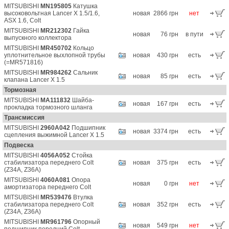
MITSUBISHI
MN195805
Катушка
высоковольтная Lancer X 1.5/1.6,
новая
2866 грн
нет
ASX 1.6, Colt
MITSUBISHI
MR212302
Гайка
новая
76 грн
в пути
выпускного коллектора
MITSUBISHI
MR450702
Кольцо
уплотнительное выхлопной трубы
новая
430 грн
есть
(=MR571816)
MITSUBISHI
MR984262
Сальник
новая
85 грн
есть
клапана Lancer X 1.5
Тормозная
MITSUBISHI
MA111832
Шайба-
новая
167 грн
есть
прокладка тормозного шланга
Трансмиссия
MITSUBISHI
2960A042
Подшипник
новая
3374 грн
есть
сцепления выжимной Lancer X 1.5
Подвеска
MITSUBISHI
4056A052
Стойка
стабилизатора переднего Colt
новая
375 грн
есть
(Z34A, Z36A)
MITSUBISHI
4060A081
Опора
новая
0 грн
нет
амортизатора переднего Colt
MITSUBISHI
MR539476
Втулка
стабилизатора переднего Colt
новая
352 грн
есть
(Z34A, Z36A)
MITSUBISHI
MR961796
Опорный
новая
549 грн
нет