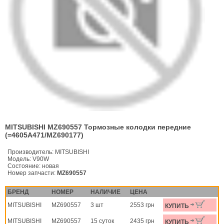
MITSUBISHI MZ690557 Тормозные колодки передние
(=4605A471/MZ690177)
Производитель:
MITSUBISHI
Модель:
V90W
Состояние:
новая
Номер запчасти:
MZ690557
БРЕНД
НОМЕР
НАЛИЧИЕ
ЦЕНА
MITSUBISHI
MZ690557
3 шт
2553 грн
КУПИТЬ
MITSUBISHI
MZ690557
15 суток
2435 грн
КУПИТЬ