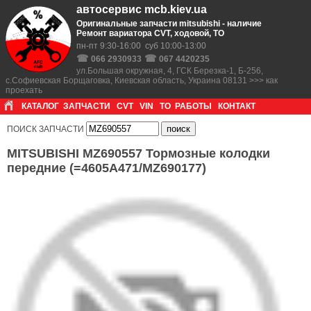
автосервис mcb.kiev.ua
Оригинальные запчасти mitsubishi - наличие
Ремонт вариатора CVT, ходовой, ТО
пн-пт 9:30-16:00 суб 10:00-13:00
☎
☎
066 2930933
067 4420235
ул.Большая окружная, 4, ГСК Березка-1, Б-256,
с.Софиевская Борщаговка, Киевская область, Украина 08131 >>> как
проехать
КАТАЛОГ
ЗАПЧАСТИ
CVT
VIN
ТО
РАБОТЫ
КОНТАКТ
ПОИСК ЗАПЧАСТИ
MITSUBISHI MZ690557 Тормозные колодки
передние (=4605A471/MZ690177)