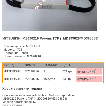
MITSUBISHI MZ690216 Ремень ГУР (=MD199826/MD368858)
Производитель:
MITSUBISHI
Модель:
K70T
Состояние:
новая
Номер запчасти:
MZ690216
БРЕНД
НОМЕР
НАЛИЧИЕ
ЦЕНА
MITSUBISHI
MZ690216
2 шт
621 грн
КУПИТЬ
MITSUBISHI
MZ690216
15 суток
630 грн
КУПИТЬ
Характеристики товара
Оригинальная запчасть Mitsubishi Motors Corporation
MZ690216 Ремень ГУР (=MD199826/MD368858)
Модели автомобилей: K70T
купить в Киеве