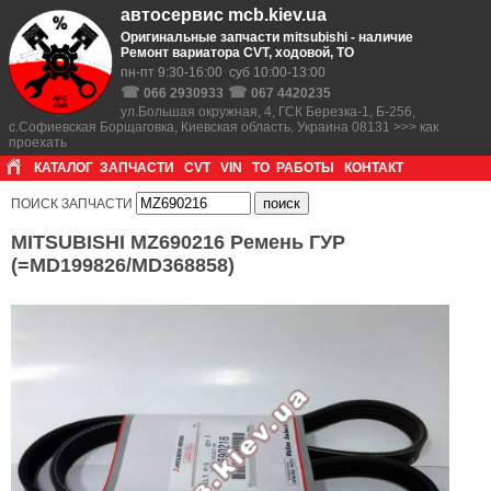
автосервис mcb.kiev.ua
Оригинальные запчасти mitsubishi - наличие
Ремонт вариатора CVT, ходовой, ТО
пн-пт 9:30-16:00 суб 10:00-13:00
☎
☎
066 2930933
067 4420235
ул.Большая окружная, 4, ГСК Березка-1, Б-256,
с.Софиевская Борщаговка, Киевская область, Украина 08131 >>> как
проехать
КАТАЛОГ
ЗАПЧАСТИ
CVT
VIN
ТО
РАБОТЫ
КОНТАКТ
ПОИСК ЗАПЧАСТИ
MITSUBISHI MZ690216 Ремень ГУР
(=MD199826/MD368858)