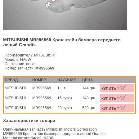
MITSUBISHI MR996569 Кронштейн бампера переднего
левый Grandis
Производитель:
MITSUBISHI
Модель:
NA0W
Состояние:
новая
Номер запчасти:
MR996569
БРЕНД
НОМЕР
НАЛИЧИЕ
ЦЕНА
MITSUBISHI
MR996569
1 шт
144 грн
КУПИТЬ
MITSUBISHI
MR996569
15 суток
148 грн
КУПИТЬ
MITSUBISHI
MR996569
29 суток
529 грн
КУПИТЬ
Характеристики товара
Оригинальная запчасть Mitsubishi Motors Corporation
MR996569 Кронштейн бампера переднего левый Grandis
Модели автомобилей: NA0W