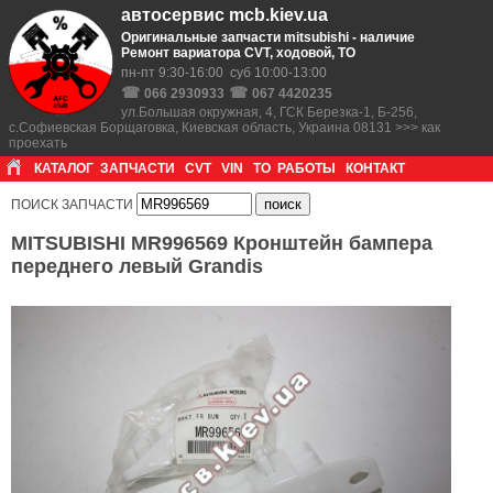
автосервис mcb.kiev.ua
Оригинальные запчасти mitsubishi - наличие
Ремонт вариатора CVT, ходовой, ТО
пн-пт 9:30-16:00 суб 10:00-13:00
☎
☎
066 2930933
067 4420235
ул.Большая окружная, 4, ГСК Березка-1, Б-256,
с.Софиевская Борщаговка, Киевская область, Украина 08131 >>> как
проехать
КАТАЛОГ
ЗАПЧАСТИ
CVT
VIN
ТО
РАБОТЫ
КОНТАКТ
ПОИСК ЗАПЧАСТИ
MITSUBISHI MR996569 Кронштейн бампера
переднего левый Grandis