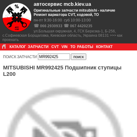
автосервис mcb.kiev.ua
Оригинальные запчасти mitsubishi - наличие
Ремонт вариатора CVT, ходовой, ТО
пн-пт 9:30-16:00 суб 10:00-13:00
☎
☎
066 2930933
067 4420235
ул.Большая окружная, 4, ГСК Березка-1, Б-256,
с.Софиевская Борщаговка, Киевская область, Украина 08131 >>> как
проехать
КАТАЛОГ
ЗАПЧАСТИ
CVT
VIN
ТО
РАБОТЫ
КОНТАКТ
ПОИСК ЗАПЧАСТИ
MITSUBISHI MR992425 Подшипник ступицы
L200