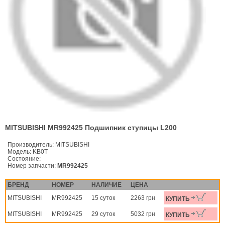
MITSUBISHI MR992425 Подшипник ступицы L200
Производитель:
MITSUBISHI
Модель:
KB0T
Состояние:
Номер запчасти:
MR992425
БРЕНД
НОМЕР
НАЛИЧИЕ
ЦЕНА
MITSUBISHI
MR992425
15 суток
2263 грн
КУПИТЬ
MITSUBISHI
MR992425
29 суток
5032 грн
КУПИТЬ