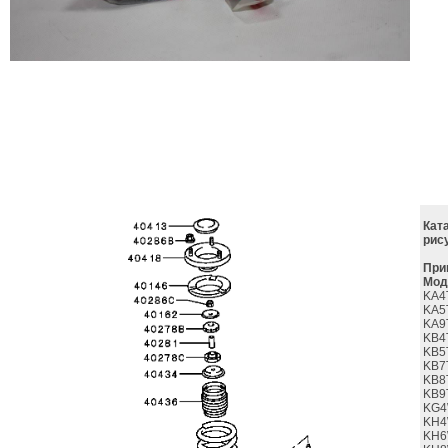
Кат
рис
При
Мод
KA4
KA5
KA9
KB4
KB5
KB7
KB8
KB9
KG4
KH4
KH6