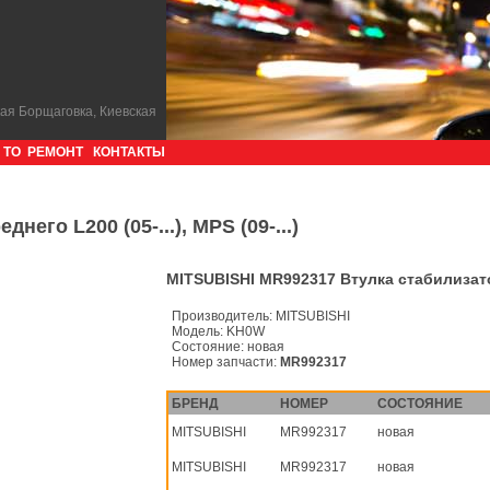
кая Борщаговка, Киевская
ТО
РЕМОНТ
КОНТАКТЫ
го L200 (05-...), MPS (09-...)
MITSUBISHI MR992317 Втулка стабилизатора
Производитель:
MITSUBISHI
Модель:
KH0W
Состояние:
новая
Номер запчасти:
MR992317
БРЕНД
НОМЕР
СОСТОЯНИЕ
MITSUBISHI
MR992317
новая
MITSUBISHI
MR992317
новая