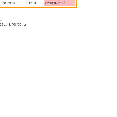
29 суток
1117 грн
КУПИТЬ
on
..), MPS (09-...)