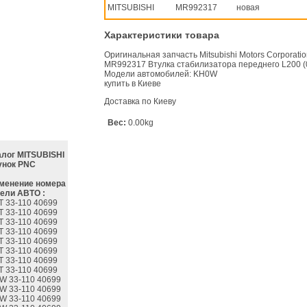
MITSUBISHI
MR992317
новая
Характеристики товара
Оригинальная запчасть Mitsubishi Motors Corporati
MR992317 Втулка стабилизатора переднего L200 (05-.
Модели автомобилей: KH0W
купить в Киеве
Доставка по Киеву
Вес:
0.00kg
алог MITSUBISHI
унок PNC
менение номера
ели АВТО :
T 33-110 40699
T 33-110 40699
T 33-110 40699
T 33-110 40699
T 33-110 40699
T 33-110 40699
T 33-110 40699
T 33-110 40699
W 33-110 40699
W 33-110 40699
W 33-110 40699