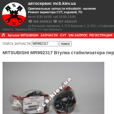
автосервис mcb.kiev.ua
Оригинальные запчасти mitsubishi - наличие
Ремонт вариатора CVT, ходовой, ТО
пн-пт 9:30-16:00 суб 10:00-13:00
☎
☎
066 2930933
067 4420235
ул.Большая окружная, 4, ГСК Березка-1, Б-256, с.Софиевс
область, Украина 08131 >>> как проехать
Каталог MITSUBISHI
ЗАПЧАСТИ
CVT
VIN-ЗАПРОС
РЕГИСТРАЦИЯ
ПОИСК ЗАПЧАСТИ
MITSUBISHI MR992317 Втулка стабилизатора передне