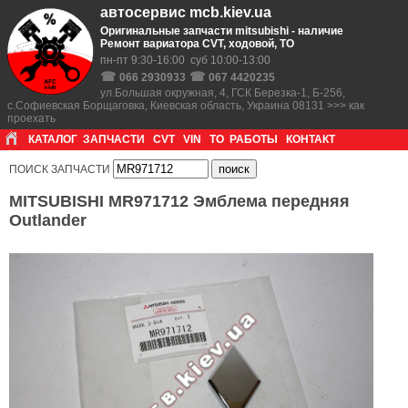
автосервис mcb.kiev.ua
Оригинальные запчасти mitsubishi - наличие
Ремонт вариатора CVT, ходовой, ТО
пн-пт 9:30-16:00 суб 10:00-13:00
☎
☎
066 2930933
067 4420235
ул.Большая окружная, 4, ГСК Березка-1, Б-256,
с.Софиевская Борщаговка, Киевская область, Украина 08131 >>> как
проехать
КАТАЛОГ
ЗАПЧАСТИ
CVT
VIN
ТО
РАБОТЫ
КОНТАКТ
ПОИСК ЗАПЧАСТИ
MITSUBISHI MR971712 Эмблема передняя
Outlander