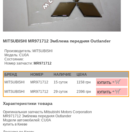
MITSUBISHI MR971712 Эмблема передняя Outlander
Производитель:
MITSUBISHI
Модель:
CU0A
Состояние:
Номер запчасти:
MR971712
БРЕНД
НОМЕР
НАЛИЧИЕ
ЦЕНА
MITSUBISHI
MR971712
15 суток
1158 грн
КУПИТЬ
MITSUBISHI
MR971712
29 суток
2396 грн
КУПИТЬ
Характеристики товара
Оригинальная запчасть Mitsubishi Motors Corporation
MR971712 Эмблема передняя Outlander
Модели автомобилей: CU0A
купить в Киеве
Доставка по Киеву