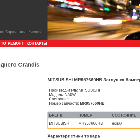
кая Борщаговка, Киевская
ТО
РЕМОНТ
КОНТАКТЫ
днего Grandis
MITSUBISHI MR957660HB Заглушка бампер
Производитель:
MITSUBISHI
Модель:
NA0W
Состояние:
Номер запчасти:
MR957660HB
БРЕНД
НОМЕР
СОСТОЯНИЕ
MITSUBISHI
MR957660HB
новая
Характеристики товара