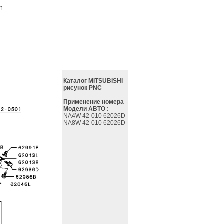
on
Каталог MITSUBISHI
рисунок PNC
Применение номера
Модели АВТО :
NA4W 42-010 62026D
NA8W 42-010 62026D