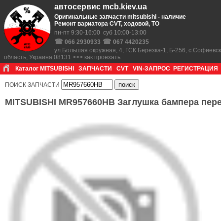
автосервис mcb.kiev.ua
Оригинальные запчасти mitsubishi - наличие
Ремонт вариатора CVT, ходовой, ТО
пн-пт 9:30-16:00 суб 10:00-13:00
☎
☎
066 2930933
067 4420235
ул.Большая окружная, 4, ГСК Березка-1, Б-256, с.Софиевс
область, Украина 08131 >>> как проехать
Каталог MITSUBISHI
ЗАПЧАСТИ
CVT
VIN-ЗАПРОС
РЕГИСТРАЦИЯ
ПОИСК ЗАПЧАСТИ
MITSUBISHI MR957660HB Заглушка бампера пере