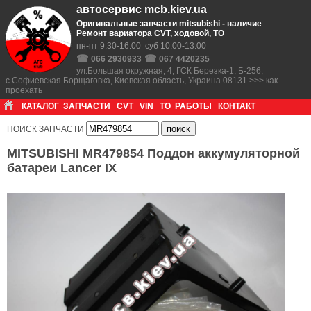
автосервис mcb.kiev.ua
Оригинальные запчасти mitsubishi - наличие
Ремонт вариатора CVT, ходовой, ТО
пн-пт 9:30-16:00 суб 10:00-13:00
☎
☎
066 2930933
067 4420235
ул.Большая окружная, 4, ГСК Березка-1, Б-256,
с.Софиевская Борщаговка, Киевская область, Украина 08131 >>> как
проехать
КАТАЛОГ
ЗАПЧАСТИ
CVT
VIN
ТО
РАБОТЫ
КОНТАКТ
ПОИСК ЗАПЧАСТИ
MITSUBISHI MR479854 Поддон аккумуляторной
батареи Lancer IX