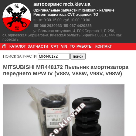
автосервис mcb.kiev.ua
Оригинальные запчасти mitsubishi - наличие
Ремонт вариатора CVT, ходовой, ТО
пн-пт 9:30-16:00 суб 10:00-13:00
☎
☎
066 2930933
067 4420235
ул.Большая окружная, 4, ГСК Березка-1, Б-256,
с.Софиевская Борщаговка, Киевская область, Украина 08131 >>> как
проехать
КАТАЛОГ
ЗАПЧАСТИ
CVT
VIN
ТО
РАБОТЫ
КОНТАКТ
ПОИСК ЗАПЧАСТИ
MITSUBISHI MR448172 Пыльник амортизатора
переднего MPW IV (V88V, V88W, V98V, V98W)