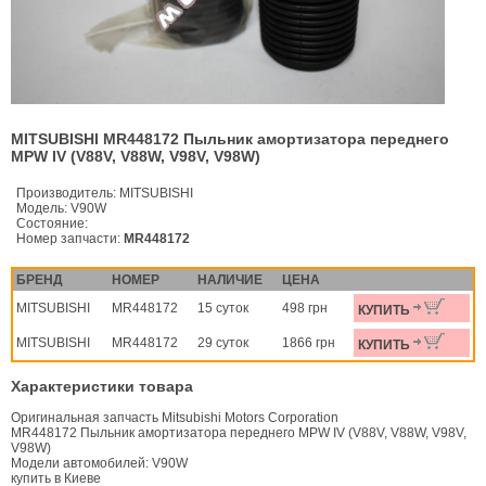
MITSUBISHI MR448172 Пыльник амортизатора переднего
MPW IV (V88V, V88W, V98V, V98W)
Производитель:
MITSUBISHI
Модель:
V90W
Состояние:
Номер запчасти:
MR448172
БРЕНД
НОМЕР
НАЛИЧИЕ
ЦЕНА
MITSUBISHI
MR448172
15 суток
498 грн
КУПИТЬ
MITSUBISHI
MR448172
29 суток
1866 грн
КУПИТЬ
Характеристики товара
Оригинальная запчасть Mitsubishi Motors Corporation
MR448172 Пыльник амортизатора переднего MPW IV (V88V, V88W, V98V,
V98W)
Модели автомобилей: V90W
купить в Киеве