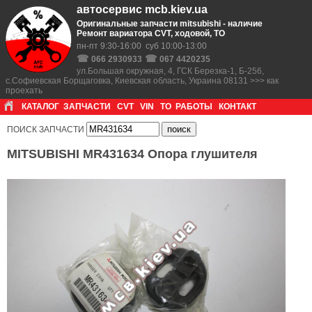
автосервис mcb.kiev.ua
Оригинальные запчасти mitsubishi - наличие
Ремонт вариатора CVT, ходовой, ТО
пн-пт 9:30-16:00 суб 10:00-13:00
☎
☎
066 2930933
067 4420235
ул.Большая окружная, 4, ГСК Березка-1, Б-256,
с.Софиевская Борщаговка, Киевская область, Украина 08131 >>> как
проехать
КАТАЛОГ
ЗАПЧАСТИ
CVT
VIN
ТО
РАБОТЫ
КОНТАКТ
ПОИСК ЗАПЧАСТИ
MITSUBISHI MR431634 Опора глушителя