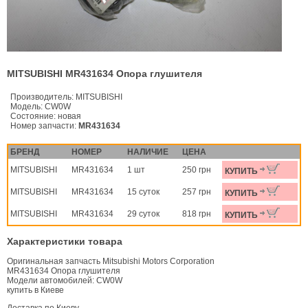
MITSUBISHI MR431634 Опора глушителя
Производитель:
MITSUBISHI
Модель:
CW0W
Состояние:
новая
Номер запчасти:
MR431634
БРЕНД
НОМЕР
НАЛИЧИЕ
ЦЕНА
MITSUBISHI
MR431634
1 шт
250 грн
КУПИТЬ
MITSUBISHI
MR431634
15 суток
257 грн
КУПИТЬ
MITSUBISHI
MR431634
29 суток
818 грн
КУПИТЬ
Характеристики товара
Оригинальная запчасть Mitsubishi Motors Corporation
MR431634 Опора глушителя
Модели автомобилей: CW0W
купить в Киеве