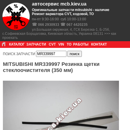
автосервис mcb.kiev.ua
Оригинальные запчасти mitsubishi - наличие
Ремонт вариатора CVT, ходовой, ТО
пн-пт 9:30-16:00 суб 10:00-13:00
☎
☎
066 2930933
067 4420235
ул.Большая окружная, 4, ГСК Березка-1, Б-256,
с.Софиевская Борщаговка, Киевская область, Украина 08131 >>> как
проехать
КАТАЛОГ
ЗАПЧАСТИ
CVT
VIN
ТО
РАБОТЫ
КОНТАКТ
ПОИСК ЗАПЧАСТИ
MITSUBISHI MR339997 Резинка щетки
стеклоочистителя (350 мм)