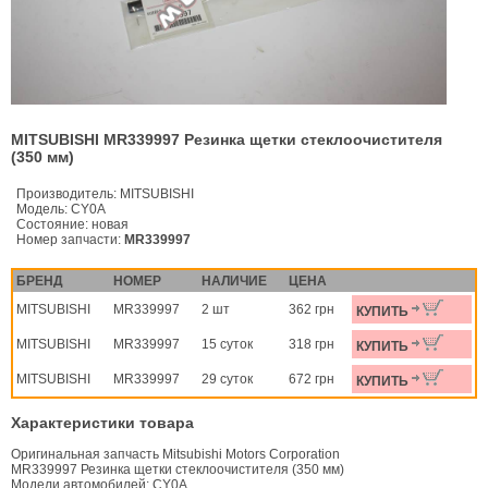
MITSUBISHI MR339997 Резинка щетки стеклоочистителя
(350 мм)
Производитель:
MITSUBISHI
Модель:
CY0A
Состояние:
новая
Номер запчасти:
MR339997
БРЕНД
НОМЕР
НАЛИЧИЕ
ЦЕНА
MITSUBISHI
MR339997
2 шт
362 грн
КУПИТЬ
MITSUBISHI
MR339997
15 суток
318 грн
КУПИТЬ
MITSUBISHI
MR339997
29 суток
672 грн
КУПИТЬ
Характеристики товара
Оригинальная запчасть Mitsubishi Motors Corporation
MR339997 Резинка щетки стеклоочистителя (350 мм)
Модели автомобилей: CY0A