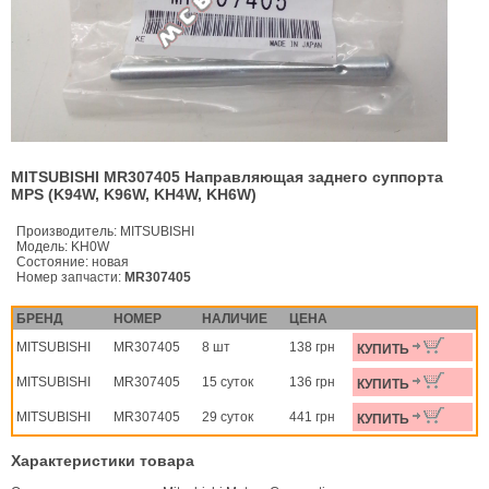
MITSUBISHI MR307405 Направляющая заднего суппорта
MPS (K94W, K96W, KH4W, KH6W)
Производитель:
MITSUBISHI
Модель:
KH0W
Состояние:
новая
Номер запчасти:
MR307405
БРЕНД
НОМЕР
НАЛИЧИЕ
ЦЕНА
MITSUBISHI
MR307405
8 шт
138 грн
КУПИТЬ
MITSUBISHI
MR307405
15 суток
136 грн
КУПИТЬ
MITSUBISHI
MR307405
29 суток
441 грн
КУПИТЬ
Характеристики товара