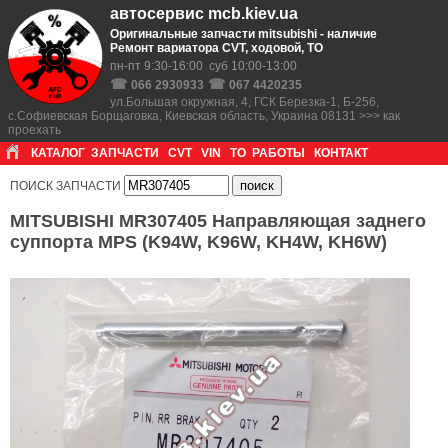
автосервис mcb.kiev.ua
Оригинальные запчасти mitsubishi - наличие
Ремонт вариатора CVT, ходовой, ТО
пн-пт 9:30-16:00 суб 10:00-13:00
☎
☎
066 2930933
067 4420235
ул.Большая окружная, 4, ГСК Березка-1, Б-256,
с.Софиевская Борщаговка, Киевская область, Украина 08131 >>> как
проехать
КАТАЛОГ
ЗАПЧАСТИ
CVT
VIN
ТО
РАБОТЫ
КОНТАКТ
ПОИСК ЗАПЧАСТИ
MITSUBISHI MR307405 Направляющая заднего
суппорта MPS (K94W, K96W, KH4W, KH6W)