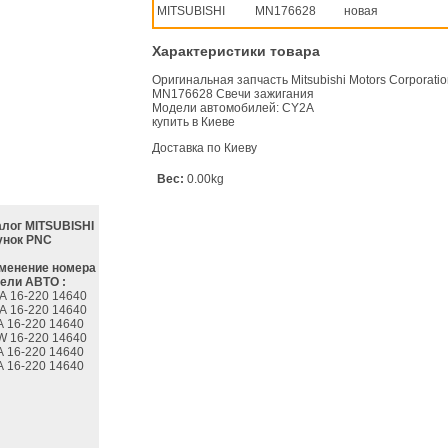
MITSUBISHI
MN176628
новая
Характеристики товара
Оригинальная запчасть Mitsubishi Motors Corporati
MN176628 Свечи зажигания
Модели автомобилей: CY2A
купить в Киеве
Доставка по Киеву
Вес:
0.00kg
алог MITSUBISHI
унок PNC
менение номера
ели АВТО :
A 16-220 14640
A 16-220 14640
A 16-220 14640
W 16-220 14640
A 16-220 14640
A 16-220 14640