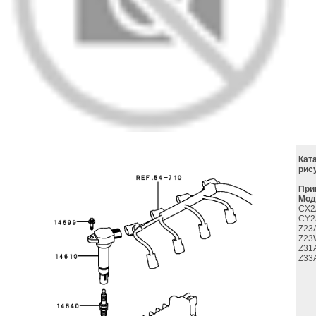
Кат
рис
При
Мод
CX2
CY2
Z23
Z23
Z31
Z33