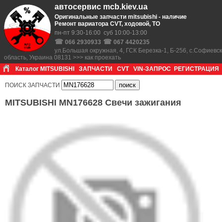
автосервис mcb.kiev.ua
Оригинальные запчасти mitsubishi - наличие
Ремонт вариатора CVT, ходовой, ТО
пн-пт 9:30-16:00 суб 10:00-13:00
☎
☎
066 2930933
067 4420235
ул.Большая окружная, 4, ГСК Березка-1, Б-256, с.Софиевс
область, Украина 08131 >>> как проехать
Каталог MITSUBISHI
ЗАПЧАСТИ
CVT
VIN-ЗАПРОС
РЕГИСТРАЦИЯ
ПОИСК ЗАПЧАСТИ
MITSUBISHI MN176628 Свечи зажигания