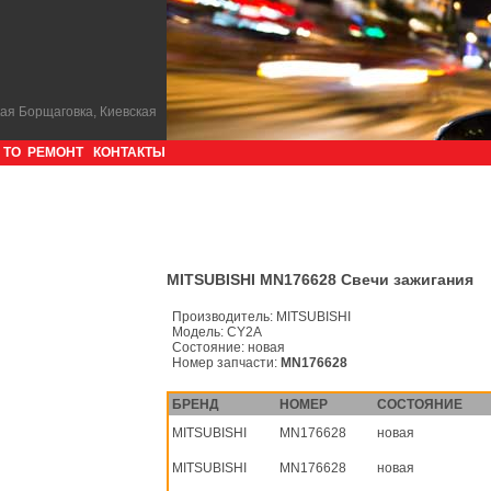
кая Борщаговка, Киевская
ТО
РЕМОНТ
КОНТАКТЫ
MITSUBISHI MN176628 Свечи зажигания
Производитель:
MITSUBISHI
Модель:
CY2A
Состояние:
новая
Номер запчасти:
MN176628
БРЕНД
НОМЕР
СОСТОЯНИЕ
MITSUBISHI
MN176628
новая
MITSUBISHI
MN176628
новая