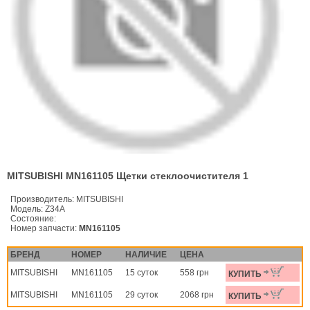
MITSUBISHI MN161105 Щетки стеклоочистителя 1
Производитель:
MITSUBISHI
Модель:
Z34A
Состояние:
Номер запчасти:
MN161105
БРЕНД
НОМЕР
НАЛИЧИЕ
ЦЕНА
MITSUBISHI
MN161105
15 суток
558 грн
КУПИТЬ
MITSUBISHI
MN161105
29 суток
2068 грн
КУПИТЬ