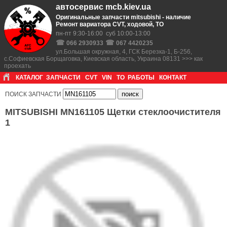
автосервис mcb.kiev.ua
Оригинальные запчасти mitsubishi - наличие
Ремонт вариатора CVT, ходовой, ТО
пн-пт 9:30-16:00 суб 10:00-13:00
☎
☎
066 2930933
067 4420235
ул.Большая окружная, 4, ГСК Березка-1, Б-256,
с.Софиевская Борщаговка, Киевская область, Украина 08131 >>> как
проехать
КАТАЛОГ
ЗАПЧАСТИ
CVT
VIN
ТО
РАБОТЫ
КОНТАКТ
ПОИСК ЗАПЧАСТИ
MITSUBISHI MN161105 Щетки стеклоочистителя
1