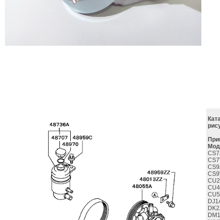
Кат
рис
При
Мод
CS7
CS7
CS9
CS9
CU2
CU4
CU5
DJ1
DK2
DM1