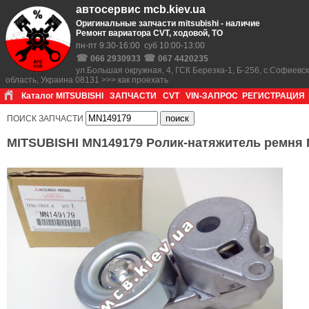
автосервис mcb.kiev.ua
Оригинальные запчасти mitsubishi - наличие
Ремонт вариатора CVT, ходовой, ТО
пн-пт 9:30-16:00 суб 10:00-13:00
☎
☎
066 2930933
067 4420235
ул.Большая окружная, 4, ГСК Березка-1, Б-256, с.Софиевс
область, Украина 08131 >>> как проехать
Каталог MITSUBISHI
ЗАПЧАСТИ
CVT
VIN-ЗАПРОС
РЕГИСТРАЦИЯ
ПОИСК ЗАПЧАСТИ
MITSUBISHI MN149179 Ролик-натяжитель ремня ГУР