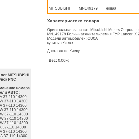
MITSUBISHI
MN149179
новая
Характеристики товара
Оригинальная запчасть Mitsubishi Motors Corporati
MN149179 Ролик-натяжитель ремня ГУР Lancer IX 2.0
Модели автомобилей: CU0A
купить в Киеве
Доставка по Киеву
Вес:
0.00kg
алог MITSUBISHI
унок PNC
менение номера
ели АВТО :
A 37-110 14300
W 37-110 14300
A 37-110 14300
W 37-110 14300
W 37-110 14300
W 37-110 14300
W 37-110 14300
A 37-110 14300
A 37-110 14300
A 37-110 14300