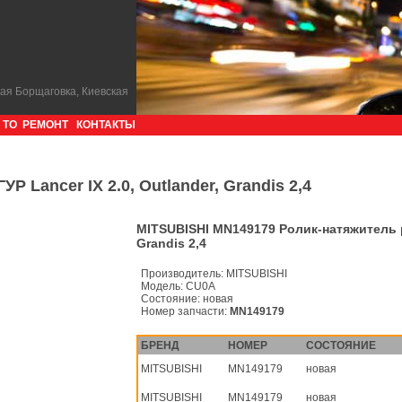
кая Борщаговка, Киевская
ТО
РЕМОНТ
КОНТАКТЫ
 Lancer IX 2.0, Outlander, Grandis 2,4
MITSUBISHI MN149179 Ролик-натяжитель ре
Grandis 2,4
Производитель:
MITSUBISHI
Модель:
CU0A
Состояние:
новая
Номер запчасти:
MN149179
БРЕНД
НОМЕР
СОСТОЯНИЕ
MITSUBISHI
MN149179
новая
MITSUBISHI
MN149179
новая