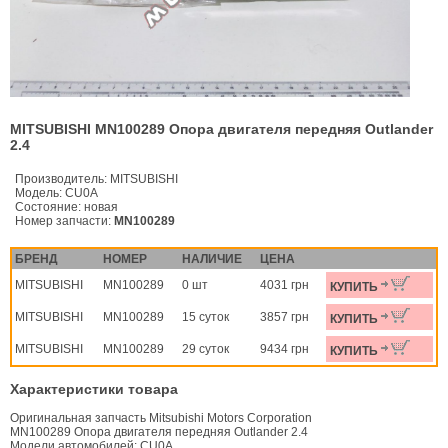
MITSUBISHI MN100289 Опора двигателя передняя Outlander
2.4
Производитель:
MITSUBISHI
Модель:
CU0A
Состояние:
новая
Номер запчасти:
MN100289
БРЕНД
НОМЕР
НАЛИЧИЕ
ЦЕНА
MITSUBISHI
MN100289
0 шт
4031 грн
КУПИТЬ
MITSUBISHI
MN100289
15 суток
3857 грн
КУПИТЬ
MITSUBISHI
MN100289
29 суток
9434 грн
КУПИТЬ
Характеристики товара
Оригинальная запчасть Mitsubishi Motors Corporation
MN100289 Опора двигателя передняя Outlander 2.4
Модели автомобилей: CU0A