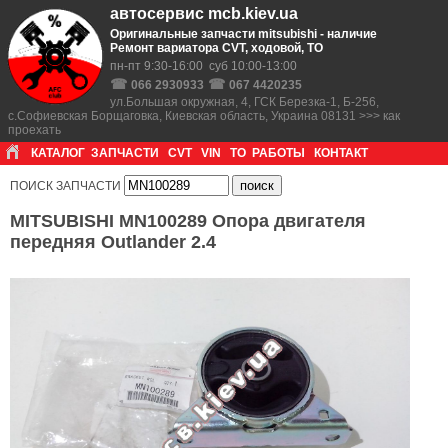
автосервис mcb.kiev.ua
Оригинальные запчасти mitsubishi - наличие
Ремонт вариатора CVT, ходовой, ТО
пн-пт 9:30-16:00 суб 10:00-13:00
☎
☎
066 2930933
067 4420235
ул.Большая окружная, 4, ГСК Березка-1, Б-256,
с.Софиевская Борщаговка, Киевская область, Украина 08131 >>> как
проехать
КАТАЛОГ
ЗАПЧАСТИ
CVT
VIN
ТО
РАБОТЫ
КОНТАКТ
ПОИСК ЗАПЧАСТИ
MITSUBISHI MN100289 Опора двигателя
передняя Outlander 2.4