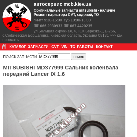
автосервис mcb.kiev.ua
Оригинальные запчасти mitsubishi - наличие
Ремонт вариатора CVT, ходовой, ТО
пн-пт 9:30-16:00 суб 10:00-13:00
☎
☎
066 2930933
067 4420235
ул.Большая окружная, 4, ГСК Березка-1, Б-256,
с.Софиевская Борщаговка, Киевская область, Украина 08131 >>> как
проехать
КАТАЛОГ
ЗАПЧАСТИ
CVT
VIN
ТО
РАБОТЫ
КОНТАКТ
ПОИСК ЗАПЧАСТИ
MITSUBISHI MD377999 Сальник коленвала
передний Lancer IX 1.6