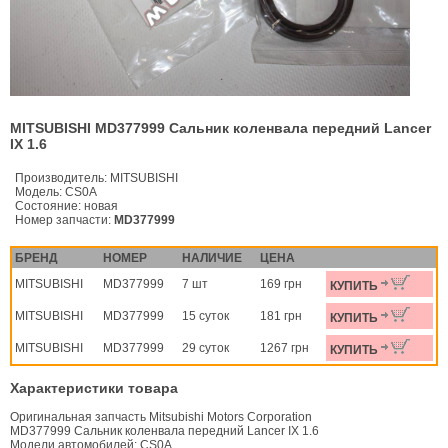
MITSUBISHI MD377999 Сальник коленвала передний Lancer
IX 1.6
Производитель:
MITSUBISHI
Модель:
CS0A
Состояние:
новая
Номер запчасти:
MD377999
БРЕНД
НОМЕР
НАЛИЧИЕ
ЦЕНА
MITSUBISHI
MD377999
7 шт
169 грн
КУПИТЬ
MITSUBISHI
MD377999
15 суток
181 грн
КУПИТЬ
MITSUBISHI
MD377999
29 суток
1267 грн
КУПИТЬ
Характеристики товара
Оригинальная запчасть Mitsubishi Motors Corporation
MD377999 Сальник коленвала передний Lancer IX 1.6
Модели автомобилей: CS0A