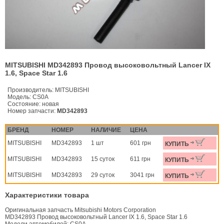
MITSUBISHI MD342893 Провод высоковольтный Lancer IX
1.6, Space Star 1.6
Производитель:
MITSUBISHI
Модель:
CS0A
Состояние:
новая
Номер запчасти:
MD342893
БРЕНД
НОМЕР
НАЛИЧИЕ
ЦЕНА
MITSUBISHI
MD342893
1 шт
601 грн
КУПИТЬ
MITSUBISHI
MD342893
15 суток
611 грн
КУПИТЬ
MITSUBISHI
MD342893
29 суток
3041 грн
КУПИТЬ
Характеристики товара
Оригинальная запчасть Mitsubishi Motors Corporation
MD342893 Провод высоковольтный Lancer IX 1.6, Space Star 1.6
Модели автомобилей: CS0A