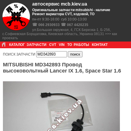
автосервис mcb.kiev.ua
Оригинальные запчасти mitsubishi - наличие
Ремонт вариатора CVT, ходовой, ТО
пн-пт 9:30-16:00 суб 10:00-13:00
☎
☎
066 2930933
067 4420235
ул.Большая окружная, 4, ГСК Березка-1, Б-256,
с.Софиевская Борщаговка, Киевская область, Украина 08131 >>> как
проехать
КАТАЛОГ
ЗАПЧАСТИ
CVT
VIN
ТО
РАБОТЫ
КОНТАКТ
ПОИСК ЗАПЧАСТИ
MITSUBISHI MD342893 Провод
высоковольтный Lancer IX 1.6, Space Star 1.6