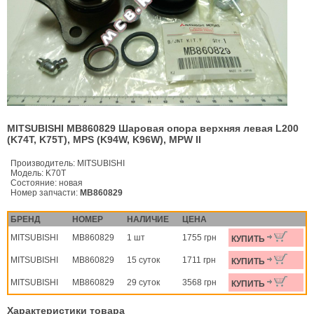
MITSUBISHI MB860829 Шаровая опора верхняя левая L200
(K74T, K75T), MPS (K94W, K96W), MPW II
Производитель:
MITSUBISHI
Модель:
K70T
Состояние:
новая
Номер запчасти:
MB860829
БРЕНД
НОМЕР
НАЛИЧИЕ
ЦЕНА
MITSUBISHI
MB860829
1 шт
1755 грн
КУПИТЬ
MITSUBISHI
MB860829
15 суток
1711 грн
КУПИТЬ
MITSUBISHI
MB860829
29 суток
3568 грн
КУПИТЬ
Характеристики товара