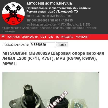
автосервис mcb.kiev.ua
Оригинальные запчасти mitsubishi - наличие
Ремонт вариатора CVT, ходовой, ТО
пн-пт 9:30-16:00 суб 10:00-13:00
☎
☎
066 2930933
067 4420235
ул.Большая окружная, 4, ГСК Березка-1, Б-256,
с.Софиевская Борщаговка, Киевская область, Украина 08131 >>> как
проехать
КАТАЛОГ
ЗАПЧАСТИ
CVT
VIN
ТО
РАБОТЫ
КОНТАКТ
ПОИСК ЗАПЧАСТИ
MITSUBISHI MB860829 Шаровая опора верхняя
левая L200 (K74T, K75T), MPS (K94W, K96W),
MPW II