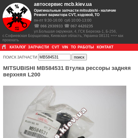
автосервис mcb.kiev.ua
Оригинальные запчасти mitsubishi - наличие
Ремонт вариатора CVT, ходовой, ТО
пн-пт 9:30-16:00 суб 10:00-13:00
☎
☎
066 2930933
067 4420235
ул.Большая окружная, 4, ГСК Березка-1, Б-256,
с.Софиевская Борщаговка, Киевская область, Украина 08131 >>> как
проехать
КАТАЛОГ
ЗАПЧАСТИ
CVT
VIN
ТО
РАБОТЫ
КОНТАКТ
ПОИСК ЗАПЧАСТИ
MITSUBISHI MB584531 Втулка рессоры задняя
верхняя L200