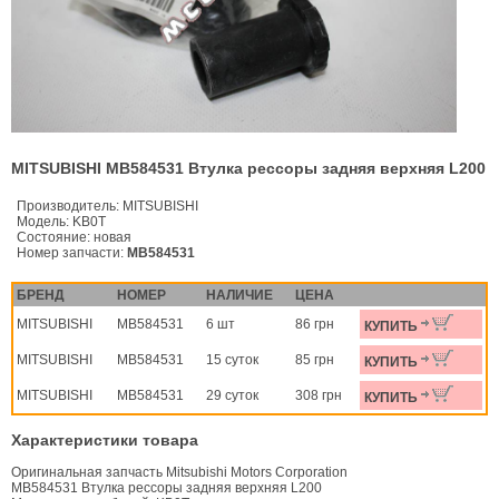
MITSUBISHI MB584531 Втулка рессоры задняя верхняя L200
Производитель:
MITSUBISHI
Модель:
KB0T
Состояние:
новая
Номер запчасти:
MB584531
БРЕНД
НОМЕР
НАЛИЧИЕ
ЦЕНА
MITSUBISHI
MB584531
6 шт
86 грн
КУПИТЬ
MITSUBISHI
MB584531
15 суток
85 грн
КУПИТЬ
MITSUBISHI
MB584531
29 суток
308 грн
КУПИТЬ
Характеристики товара
Оригинальная запчасть Mitsubishi Motors Corporation
MB584531 Втулка рессоры задняя верхняя L200