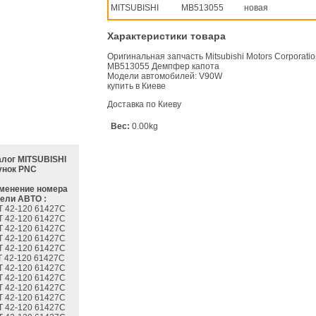
MITSUBISHI
MB513055
новая
Характеристики товара
Оригинальная запчасть Mitsubishi Motors Corporati
MB513055 Демпфер капота
Модели автомобилей: V90W
купить в Киеве
Доставка по Киеву
Вес:
0.00kg
алог MITSUBISHI
унок PNC
менение номера
ели АВТО :
T 42-120 61427C
T 42-120 61427C
T 42-120 61427C
T 42-120 61427C
T 42-120 61427C
T 42-120 61427C
T 42-120 61427C
T 42-120 61427C
T 42-120 61427C
T 42-120 61427C
T 42-120 61427C