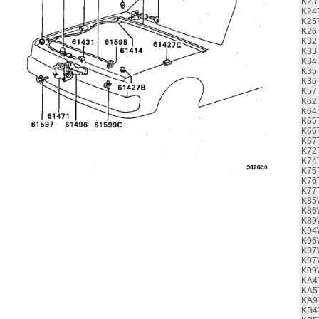
K23
K24
K25
K26
K32
K33
K34
K35
K36
K57
K62
K64
K65
K66
K67
K72
K74
K75
K76
K77
K85
K86
K89
K94
K96
K97
K97
K99
KA4
KA5
KA9
KB4