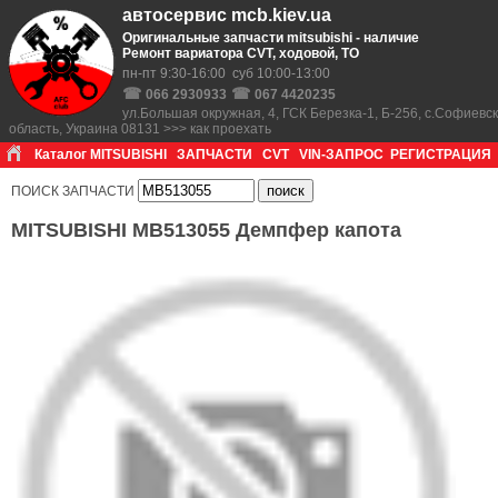
автосервис mcb.kiev.ua
Оригинальные запчасти mitsubishi - наличие
Ремонт вариатора CVT, ходовой, ТО
пн-пт 9:30-16:00 суб 10:00-13:00
☎
☎
066 2930933
067 4420235
ул.Большая окружная, 4, ГСК Березка-1, Б-256, с.Софиевс
область, Украина 08131 >>> как проехать
Каталог MITSUBISHI
ЗАПЧАСТИ
CVT
VIN-ЗАПРОС
РЕГИСТРАЦИЯ
ПОИСК ЗАПЧАСТИ
MITSUBISHI MB513055 Демпфер капота