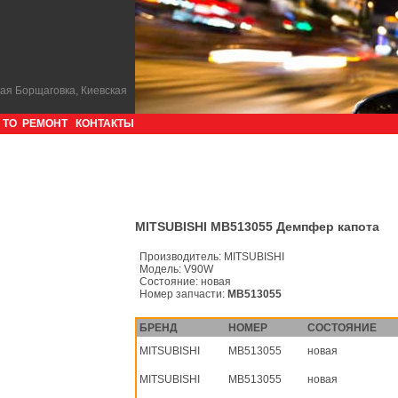
кая Борщаговка, Киевская
ТО
РЕМОНТ
КОНТАКТЫ
MITSUBISHI MB513055 Демпфер капота
Производитель:
MITSUBISHI
Модель:
V90W
Состояние:
новая
Номер запчасти:
MB513055
БРЕНД
НОМЕР
СОСТОЯНИЕ
MITSUBISHI
MB513055
новая
MITSUBISHI
MB513055
новая