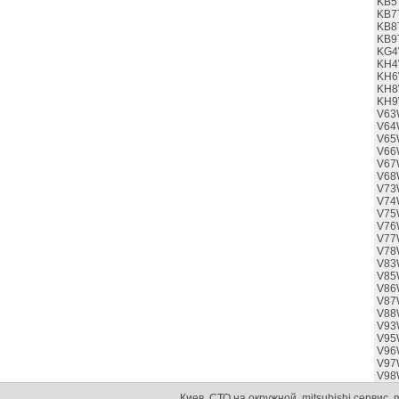
KB5
KB7
KB8
KB9
KG4
KH4
KH6
KH8
KH9
V63
V64
V65
V66
V67
V68
V73
V74
V75
V76
V77
V78
V83
V85
V86
V87
V88
V93
V95
V96
V97
V98
Киев, СТО на окружной, mitsubishi сервис, m