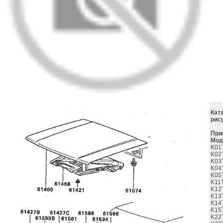
Кат
рис
При
Мод
K01
K02
K03
K04
K05
K11
K12
K13
K14
K15
K22