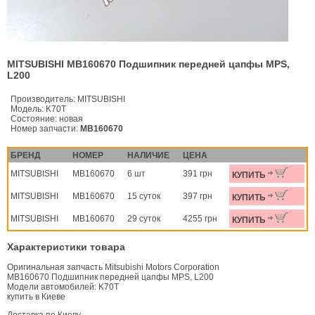
MITSUBISHI MB160670 Подшипник передней цапфы MPS,
L200
Производитель:
MITSUBISHI
Модель:
K70T
Состояние:
новая
Номер запчасти:
MB160670
БРЕНД
НОМЕР
НАЛИЧИЕ
ЦЕНА
MITSUBISHI
MB160670
6 шт
391 грн
КУПИТЬ
MITSUBISHI
MB160670
15 суток
397 грн
КУПИТЬ
MITSUBISHI
MB160670
29 суток
4255 грн
КУПИТЬ
Характеристики товара
Оригинальная запчасть Mitsubishi Motors Corporation
MB160670 Подшипник передней цапфы MPS, L200
Модели автомобилей: K70T
купить в Киеве