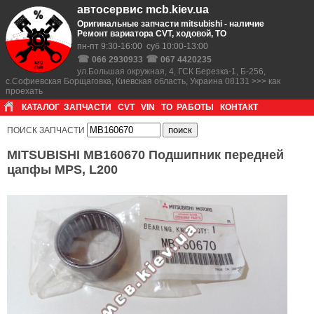
автосервис mcb.kiev.ua
Оригинальные запчасти mitsubishi - наличие
Ремонт вариатора CVT, ходовой, ТО
пн-пт 9:30-16:00 суб 10:00-13:00
☎
☎
066 2930933
067 4420235
ул.Большая окружная, 4, ГСК Березка-1, Б-256,
с.Софиевская Борщаговка, Киевская область, Украина 08131 >>> как
проехать
КАТАЛОГ
ЗАПЧАСТИ
CVT
VIN
ТО
РАБОТЫ
КОНТАКТ
ПОИСК ЗАПЧАСТИ
MITSUBISHI MB160670 Подшипник передней
цапфы MPS, L200