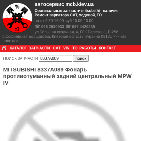
автосервис mcb.kiev.ua
Оригинальные запчасти mitsubishi - наличие
Ремонт вариатора CVT, ходовой, ТО
пн-пт 9:30-16:00 суб 10:00-13:00
☎
☎
066 2930933
067 4420235
ул.Большая окружная, 4, ГСК Березка-1, Б-256,
с.Софиевская Борщаговка, Киевская область, Украина 08131 >>> как
проехать
КАТАЛОГ
ЗАПЧАСТИ
CVT
VIN
ТО
РАБОТЫ
КОНТАКТ
ПОИСК ЗАПЧАСТИ
MITSUBISHI 8337A089 Фонарь
противотуманный задний центральный MPW
IV