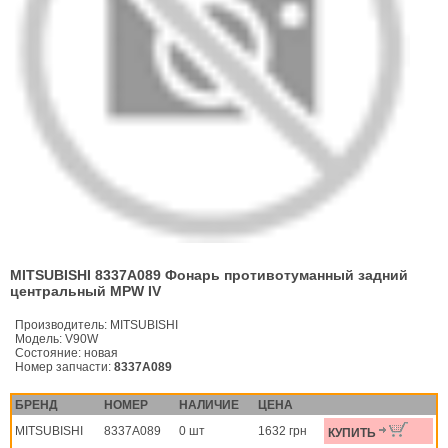
MITSUBISHI 8337A089 Фонарь противотуманный задний
центральный MPW IV
Производитель:
MITSUBISHI
Модель:
V90W
Состояние:
новая
Номер запчасти:
8337A089
БРЕНД
НОМЕР
НАЛИЧИЕ
ЦЕНА
MITSUBISHI
8337A089
0 шт
1632 грн
КУПИТЬ