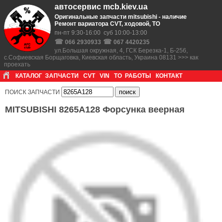
автосервис mcb.kiev.ua
Оригинальные запчасти mitsubishi - наличие
Ремонт вариатора CVT, ходовой, ТО
пн-пт 9:30-16:00 суб 10:00-13:00
☎
☎
066 2930933
067 4420235
ул.Большая окружная, 4, ГСК Березка-1, Б-256,
с.Софиевская Борщаговка, Киевская область, Украина 08131 >>> как
проехать
КАТАЛОГ
ЗАПЧАСТИ
CVT
VIN
ТО
РАБОТЫ
КОНТАКТ
ПОИСК ЗАПЧАСТИ
MITSUBISHI 8265A128 Форсунка веерная