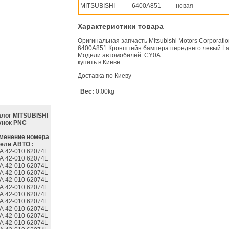
MITSUBISHI
6400A851
новая
Характеристики товара
Оригинальная запчасть Mitsubishi Motors Corporati
6400A851 Кронштейн бампера переднего левый La
Модели автомобилей: CY0A
купить в Киеве
Доставка по Киеву
Вес:
0.00kg
алог MITSUBISHI
унок PNC
менение номера
ели АВТО :
A 42-010 62074L
A 42-010 62074L
A 42-010 62074L
A 42-010 62074L
A 42-010 62074L
A 42-010 62074L
A 42-010 62074L
A 42-010 62074L
A 42-010 62074L
A 42-010 62074L
A 42-010 62074L