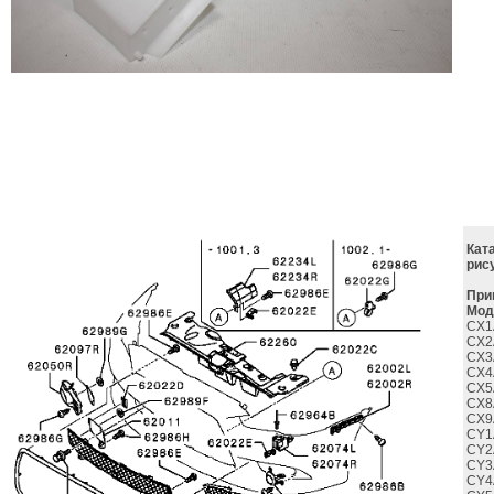
Кат
рис
При
Мод
CX1
CX2
CX3
CX4
CX5
CX8
CX9
CY1
CY2
CY3
CY4