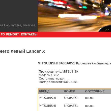
кая Борщаговка, Киевская
ТО
РЕМОНТ
КОНТАКТЫ
него левый Lancer X
MITSUBISHI 6400A851 Кронштейн бампера
Производитель:
MITSUBISHI
Модель:
CY0A
Состояние:
новая
Номер запчасти:
6400A851
БРЕНД
НОМЕР
СОСТОЯНИЕ
MITSUBISHI
6400A851
новая
MITSUBISHI
6400A851
новая