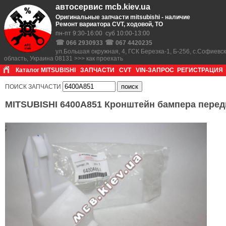
автосервис mcb.kiev.ua
Оригинальные запчасти mitsubishi - наличие
Ремонт вариатора CVT, ходовой, ТО
пн-пт 9:30-16:00 суб 10:00-13:00
☎
☎
066 2930933
067 4420235
ул.Большая окружная, 4, ГСК Березка-1, Б-256, с.Софиевс
область, Украина 08131 >>> как проехать
Каталог MITSUBISHI
ЗАПЧАСТИ
CVT
VIN-ЗАПРОС
РЕГИСТРАЦИЯ
ПОИСК ЗАПЧАСТИ
MITSUBISHI 6400A851 Кронштейн бампера перед