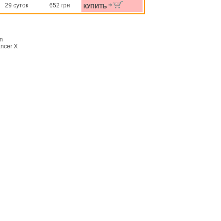
29 суток
652 грн
КУПИТЬ
on
ncer X