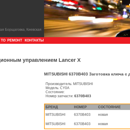
кая Борщаговка, Киевская
ТО
РЕМОНТ
КОНТАКТЫ
ционным управлением Lancer X
MITSUBISHI 6370B403 Заготовка ключа с
Производитель:
MITSUBISHI
Модель:
CY0A
Состояние:
Номер запчасти:
6370B403
БРЕНД
НОМЕР
СОСТОЯНИЕ
MITSUBISHI
6370B403
новая
MITSUBISHI
6370B403
новая