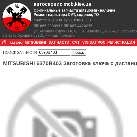
автосервис mcb.kiev.ua
Оригинальные запчасти mitsubishi - наличие
Ремонт вариатора CVT, ходовой, ТО
пн-пт 9:30-16:00 суб 10:00-13:00
☎
☎
066 2930933
067 4420235
ул.Большая окружная, 4, ГСК Березка-1, Б-256, с.Софиевс
область, Украина 08131 >>> как проехать
Каталог MITSUBISHI
ЗАПЧАСТИ
CVT
VIN-ЗАПРОС
РЕГИСТРАЦИЯ
ПОИСК ЗАПЧАСТИ
MITSUBISHI 6370B403 Заготовка ключа с дистан