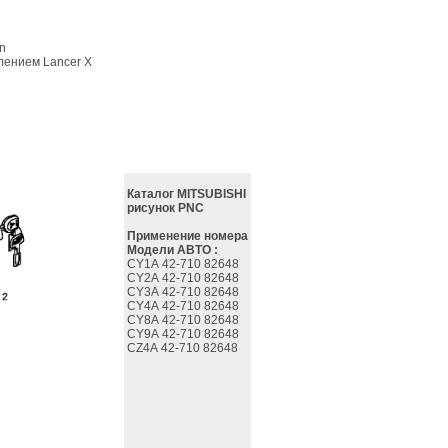
on
лением Lancer X
Каталог MITSUBISHI
рисунок PNC
Применение номера
Модели АВТО :
CY1A 42-710 82648
CY2A 42-710 82648
CY3A 42-710 82648
CY4A 42-710 82648
CY8A 42-710 82648
CY9A 42-710 82648
CZ4A 42-710 82648