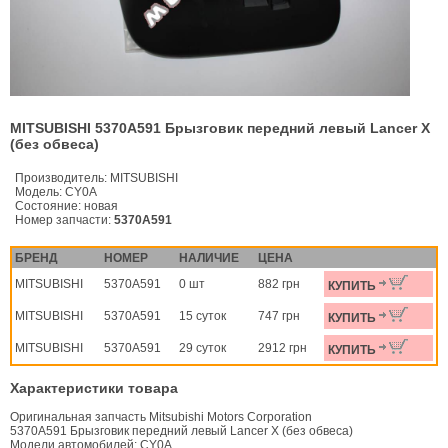
MITSUBISHI 5370A591 Брызговик передний левый Lancer X
(без обвеса)
Производитель:
MITSUBISHI
Модель:
CY0A
Состояние:
новая
Номер запчасти:
5370A591
БРЕНД
НОМЕР
НАЛИЧИЕ
ЦЕНА
MITSUBISHI
5370A591
0 шт
882 грн
КУПИТЬ
MITSUBISHI
5370A591
15 суток
747 грн
КУПИТЬ
MITSUBISHI
5370A591
29 суток
2912 грн
КУПИТЬ
Характеристики товара
Оригинальная запчасть Mitsubishi Motors Corporation
5370A591 Брызговик передний левый Lancer X (без обвеса)
Модели автомобилей: CY0A