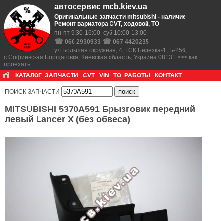
автосервис mcb.kiev.ua
Оригинальные запчасти mitsubishi - наличие
Ремонт вариатора CVT, ходовой, ТО
пн-пт 9:30-16:00 суб 10:00-13:00
☎
☎
066 2930933
067 4420235
ул.Большая окружная, 4, ГСК Березка-1, Б-256,
с.Софиевская Борщаговка, Киевская область, Украина 08131 >>> как
проехать
КАТАЛОГ
ЗАПЧАСТИ
CVT
VIN
ТО
РАБОТЫ
КОНТАКТ
ПОИСК ЗАПЧАСТИ
MITSUBISHI 5370A591 Брызговик передний
левый Lancer X (без обвеса)