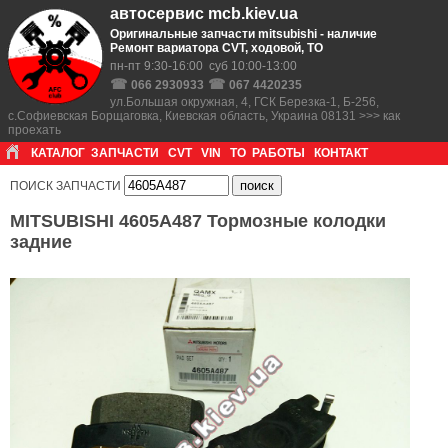
автосервис mcb.kiev.ua
Оригинальные запчасти mitsubishi - наличие
Ремонт вариатора CVT, ходовой, ТО
пн-пт 9:30-16:00 суб 10:00-13:00
☎
☎
066 2930933
067 4420235
ул.Большая окружная, 4, ГСК Березка-1, Б-256,
с.Софиевская Борщаговка, Киевская область, Украина 08131 >>> как
проехать
КАТАЛОГ
ЗАПЧАСТИ
CVT
VIN
ТО
РАБОТЫ
КОНТАКТ
ПОИСК ЗАПЧАСТИ
MITSUBISHI 4605A487 Тормозные колодки
задние