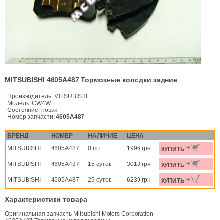
MITSUBISHI 4605A487 Тормозные колодки задние
Производитель:
MITSUBISHI
Модель:
CW4W
Состояние:
новая
Номер запчасти:
4605A487
БРЕНД
НОМЕР
НАЛИЧИЕ
ЦЕНА
MITSUBISHI
4605A487
0 шт
1996 грн
КУПИТЬ
MITSUBISHI
4605A487
15 суток
3018 грн
КУПИТЬ
MITSUBISHI
4605A487
29 суток
6239 грн
КУПИТЬ
Характеристики товара
Оригинальная запчасть Mitsubishi Motors Corporation