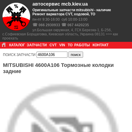
автосервис mcb.kiev.ua
Оригинальные запчасти mitsubishi - наличие
Ремонт вариатора CVT, ходовой, ТО
пн-пт 9:30-16:00 суб 10:00-13:00
☎
☎
066 2930933
067 4420235
ул.Большая окружная, 4, ГСК Березка-1, Б-256,
с.Софиевская Борщаговка, Киевская область, Украина 08131 >>> как
проехать
КАТАЛОГ
ЗАПЧАСТИ
CVT
VIN
ТО
РАБОТЫ
КОНТАКТ
ПОИСК ЗАПЧАСТИ
MITSUBISHI 4600A106 Тормозные колодки
задние