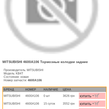
MITSUBISHI 4600A106 Тормозные колодки задние
Производитель:
MITSUBISHI
Модель:
KB4T
Состояние:
новая
Номер запчасти:
4600A106
БРЕНД
НОМЕР
НАЛИЧИЕ
ЦЕНА
MITSUBISHI
4600A106
0 шт
3626 грн
КУПИТЬ
MITSUBISHI
4600A106
15 суток
3552 грн
КУПИТЬ