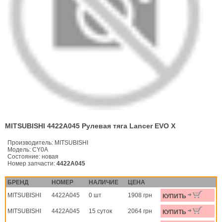
MITSUBISHI 4422A045 Рулевая тяга Lancer EVO X
Производитель:
MITSUBISHI
Модель:
CY0A
Состояние:
новая
Номер запчасти:
4422A045
БРЕНД
НОМЕР
НАЛИЧИЕ
ЦЕНА
MITSUBISHI
4422A045
0 шт
1908 грн
КУПИТЬ
MITSUBISHI
4422A045
15 суток
2064 грн
КУПИТЬ