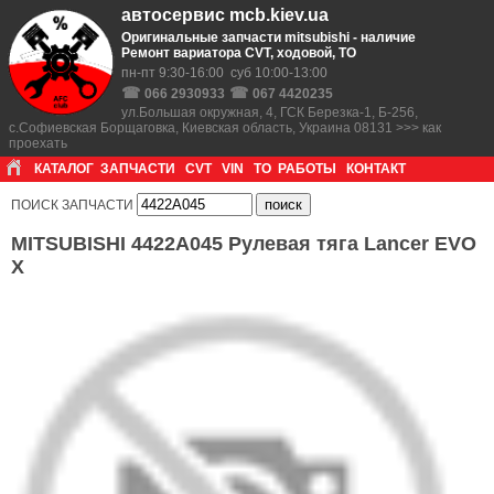
автосервис mcb.kiev.ua
Оригинальные запчасти mitsubishi - наличие
Ремонт вариатора CVT, ходовой, ТО
пн-пт 9:30-16:00 суб 10:00-13:00
☎
☎
066 2930933
067 4420235
ул.Большая окружная, 4, ГСК Березка-1, Б-256,
с.Софиевская Борщаговка, Киевская область, Украина 08131 >>> как
проехать
КАТАЛОГ
ЗАПЧАСТИ
CVT
VIN
ТО
РАБОТЫ
КОНТАКТ
ПОИСК ЗАПЧАСТИ
MITSUBISHI 4422A045 Рулевая тяга Lancer EVO
X