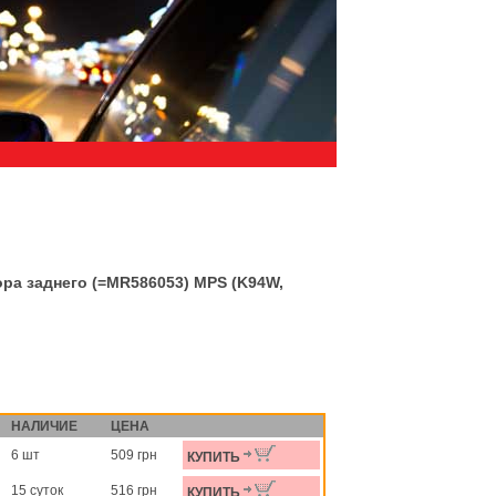
ра заднего (=MR586053) MPS (K94W,
НАЛИЧИЕ
ЦЕНА
6 шт
509 грн
КУПИТЬ
15 суток
516 грн
КУПИТЬ