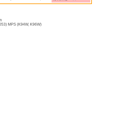
on
053) MPS (K94W, K96W)