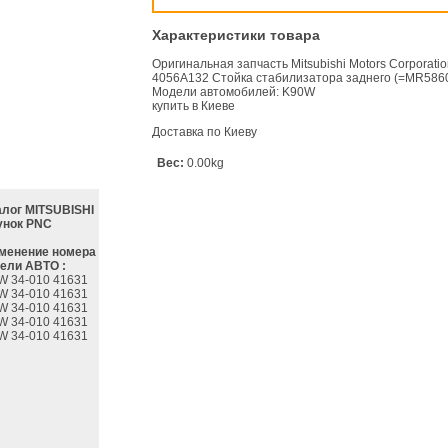
Характеристики товара
Оригинальная запчасть Mitsubishi Motors Corporati
4056A132 Стойка стабилизатора заднего (=MR586
Модели автомобилей: K90W
купить в Киеве
Доставка по Киеву
Вес:
0.00kg
алог MITSUBISHI
унок PNC
менение номера
ели АВТО :
W 34-010 41631
W 34-010 41631
W 34-010 41631
W 34-010 41631
W 34-010 41631