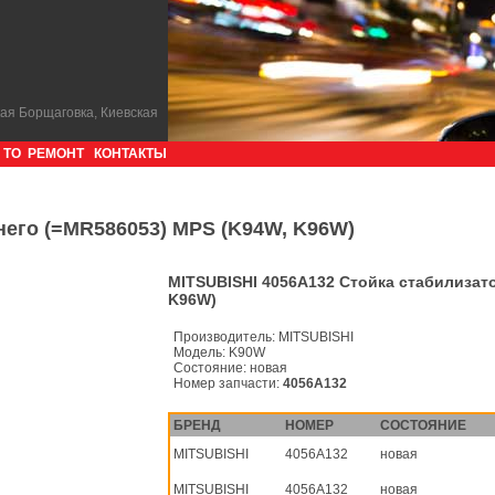
кая Борщаговка, Киевская
ТО
РЕМОНТ
КОНТАКТЫ
него (=MR586053) MPS (K94W, K96W)
MITSUBISHI 4056A132 Стойка стабилизато
K96W)
Производитель:
MITSUBISHI
Модель:
K90W
Состояние:
новая
Номер запчасти:
4056A132
БРЕНД
НОМЕР
СОСТОЯНИЕ
MITSUBISHI
4056A132
новая
MITSUBISHI
4056A132
новая