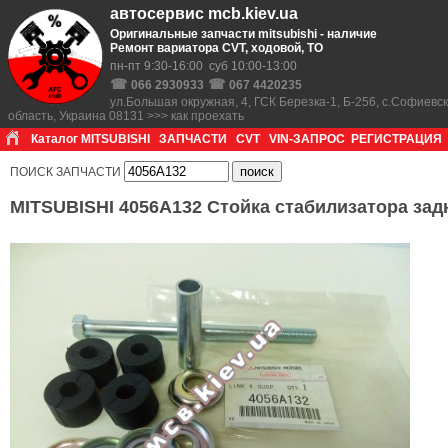
автосервис mcb.kiev.ua
Оригинальные запчасти mitsubishi - наличие
Ремонт вариатора CVT, ходовой, ТО
пн-пт 9:30-16:00 суб 10:00-13:00
☎
☎
066 2930933
067 4420235
ул.Большая окружная, 4, ГСК Березка-1, Б-256, с.Софиевс
область, Украина 08131 >>> как проехать
Каталог MITSUBISHI
ЗАПЧАСТИ
CVT
VIN-ЗАПРОС
РЕГИСТРАЦИЯ
ПОИСК ЗАПЧАСТИ
MITSUBISHI 4056A132 Стойка стабилизатора зад