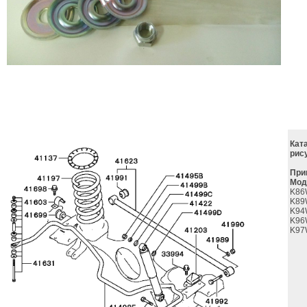
Кат
рис
При
Мод
K86
K89
K94
K96
K97