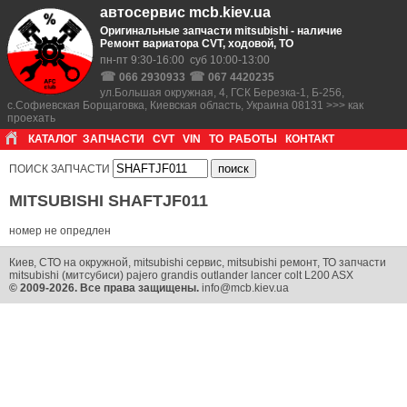
автосервис mcb.kiev.ua
Оригинальные запчасти mitsubishi - наличие
Ремонт вариатора CVT, ходовой, ТО
пн-пт 9:30-16:00 суб 10:00-13:00
☎
☎
066 2930933
067 4420235
ул.Большая окружная, 4, ГСК Березка-1, Б-256,
с.Софиевская Борщаговка, Киевская область, Украина 08131 >>> как
проехать
КАТАЛОГ
ЗАПЧАСТИ
CVT
VIN
ТО
РАБОТЫ
КОНТАКТ
ПОИСК ЗАПЧАСТИ
MITSUBISHI SHAFTJF011
номер не опредлен
Киев, СТО на окружной, mitsubishi сервис, mitsubishi ремонт, ТО запчасти
mitsubishi (митсубиси) pajero grandis outlander lancer colt L200 ASX
© 2009-2026. Все права защищены.
info@mcb.kiev.ua