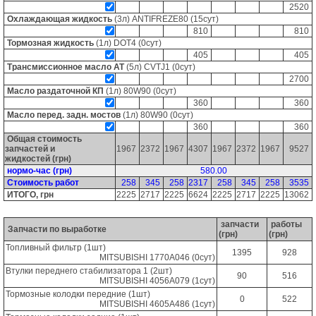
2520
Охлаждающая жидкость
(3л)
ANTIFREZE80
(15сут)
810
810
Тормозная жидкость
(1л)
DOT4
(0сут)
405
405
Трансмиссионное масло AT
(5л)
CVTJ1
(0сут)
2700
Масло раздаточной КП
(1л)
80W90
(0сут)
360
360
Масло перед. задн. мостов
(1л)
80W90
(0сут)
360
360
Общая стоимость
запчастей и
1967
2372
1967
4307
1967
2372
1967
9527
жидкостей (грн)
нормо-час (грн)
580.00
Стоимость работ
258
345
258
2317
258
345
258
3535
ИТОГО, грн
2225
2717
2225
6624
2225
2717
2225
13062
запчасти
работы
Запчасти по выработке
(грн)
(грн)
Топливный фильтр (1шт)
1395
928
MITSUBISHI
1770A046
(0сут)
Втулки переднего стабилизатора 1 (2шт)
90
516
MITSUBISHI
4056A079
(1сут)
Тормозные колодки передние (1шт)
0
522
MITSUBISHI
4605A486
(1сут)