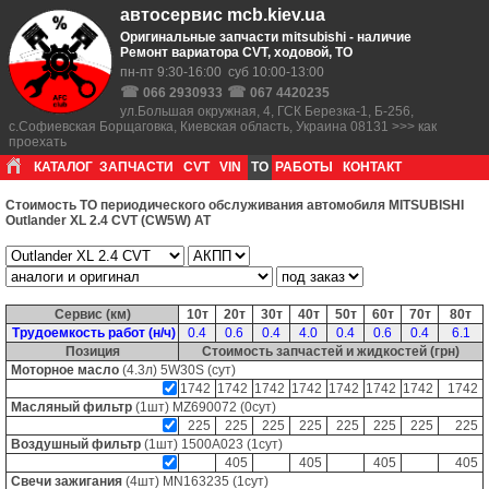
автосервис mcb.kiev.ua
Оригинальные запчасти mitsubishi - наличие
Ремонт вариатора CVT, ходовой, ТО
пн-пт 9:30-16:00 суб 10:00-13:00
☎
☎
066 2930933
067 4420235
ул.Большая окружная, 4, ГСК Березка-1, Б-256,
с.Софиевская Борщаговка, Киевская область, Украина 08131 >>> как
проехать
КАТАЛОГ
ЗАПЧАСТИ
CVT
VIN
ТО
РАБОТЫ
КОНТАКТ
Стоимость ТО периодического обслуживания автомобиля MITSUBISHI
Outlander XL 2.4 CVT (CW5W) AT
Сервис (км)
10т
20т
30т
40т
50т
60т
70т
80т
Трудоемкость работ (н/ч)
0.4
0.6
0.4
4.0
0.4
0.6
0.4
6.1
Позиция
Стоимость запчастей и жидкостей (грн)
Моторное масло
(4.3л)
5W30S
(сут)
1742
1742
1742
1742
1742
1742
1742
1742
Масляный фильтр
(1шт)
MZ690072
(0сут)
225
225
225
225
225
225
225
225
Воздушный фильтр
(1шт)
1500A023
(1сут)
405
405
405
405
Свечи зажигания
(4шт)
MN163235
(1сут)