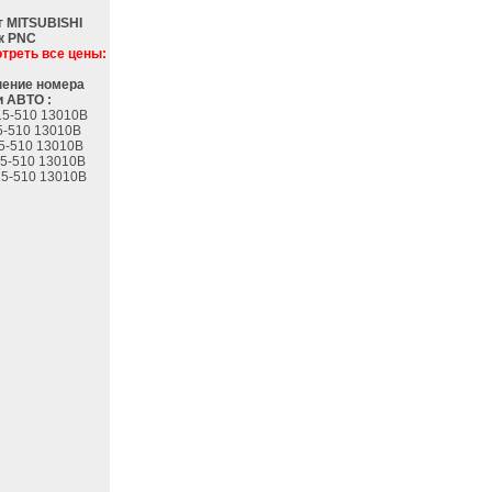
г MITSUBISHI
к PNC
треть все цены:
ение номера
 АВТО :
5-510 13010B
5-510 13010B
5-510 13010B
5-510 13010B
5-510 13010B