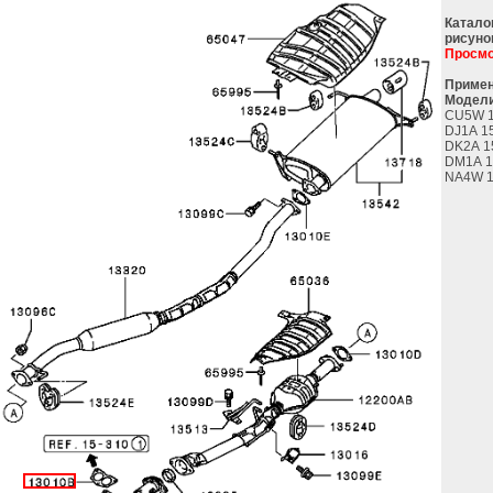
Катало
рисуно
Просмо
Примен
Модели
CU5W 1
DJ1A 1
DK2A 1
DM1A 1
NA4W 1